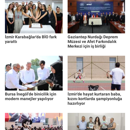
İzmir Karabağlar'da BİO fark
Gaziantep Nurdağı Deprem
yarattı
Müzesi ve Afet Farkındalık
Merkezi için iş birliği
Bursa İnegöl'de binicilik için
İzmir'de hayat kurtaran baba,
modern manejler yapılıyor
kızını kortlarda şampiyonluğa
hazırlıyor