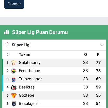
Gönder
Süper Lig Puan Durumu
Süper Lig
#
Takım
O
P
Galatasaray
33
77
1
Fenerbahçe
33
73
2
Trabzonspor
33
69
3
Beşiktaş
33
59
4
Göztepe
33
55
5
Başakşehir
33
54
6