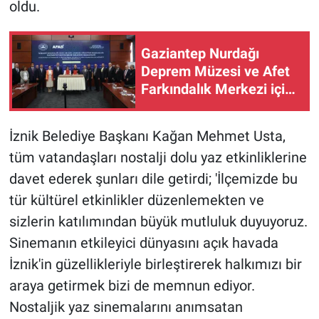
oldu.
Gaziantep Nurdağı
Deprem Müzesi ve Afet
Farkındalık Merkezi için
iş birliği
İznik Belediye Başkanı Kağan Mehmet Usta,
tüm vatandaşları nostalji dolu yaz etkinliklerine
davet ederek şunları dile getirdi; 'İlçemizde bu
tür kültürel etkinlikler düzenlemekten ve
sizlerin katılımından büyük mutluluk duyuyoruz.
Sinemanın etkileyici dünyasını açık havada
İznik'in güzellikleriyle birleştirerek halkımızı bir
araya getirmek bizi de memnun ediyor.
Nostaljik yaz sinemalarını anımsatan