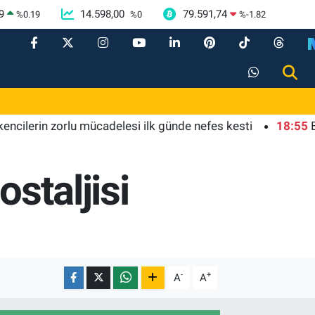
9
14.598,00
79.591,74
%
0.19
%
0
%
-1.82
in zorlu mücadelesi ilk günde nefes kesti
18:55
Bursa'da
staljisi
-
+
A
A