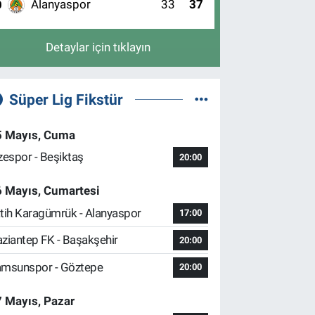
Alanyaspor
33
37
0
Detaylar için tıklayın
Süper Lig Fikstür
5 Mayıs, Cuma
zespor - Beşiktaş
20:00
6 Mayıs, Cumartesi
tih Karagümrük - Alanyaspor
17:00
ziantep FK - Başakşehir
20:00
msunspor - Göztepe
20:00
 Mayıs, Pazar