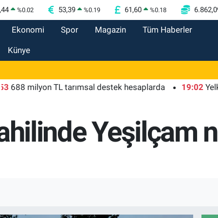
,44
53,39
61,60
6.862,0
%
0.02
%
0.19
%
0.18
Ekonomi
Spor
Magazin
Tüm Haberler
Künye
milyon TL tarımsal destek hesaplarda
19:02
Yelkenciler
ahilinde Yeşilçam no