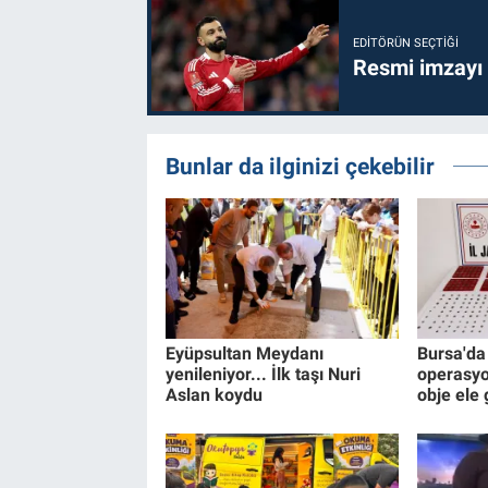
EDITÖRÜN SEÇTIĞI
Resmi imzayı
Bunlar da ilginizi çekebilir
Eyüpsultan Meydanı
Bursa'da 
yenileniyor... İlk taşı Nuri
operasyo
Aslan koydu
obje ele 