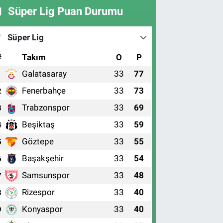
Süper Lig Puan Durumu
Süper Lig
#
Takım
O
P
Galatasaray
33
77
1
Fenerbahçe
33
73
2
Trabzonspor
33
69
3
Beşiktaş
33
59
4
Göztepe
33
55
5
Başakşehir
33
54
6
Samsunspor
33
48
7
Rizespor
33
40
8
Konyaspor
33
40
9