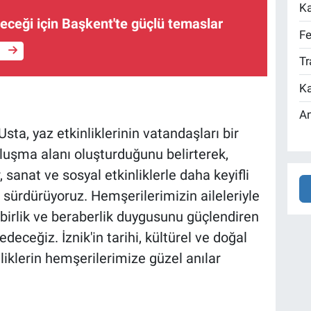
Ka
eceği için Başkent'te güçlü temaslar
Fe
e
Tr
Ka
An
a, yaz etkinliklerinin vatandaşları bir
uluşma alanı oluşturduğunu belirterek,
, sanat ve sosyal etkinliklerle daha keyifli
 sürdürüyoruz. Hemşerilerimizin aileleriyle
, birlik ve beraberlik duygusunu güçlendiren
ceğiz. İznik'in tarihi, kültürel ve doğal
liklerin hemşerilerimize güzel anılar