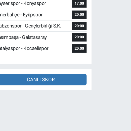
yserispor - Konyaspor
17:00
nerbahçe - Eyüpspor
20:00
abzonspor - Gençlerbirliği S.K.
20:00
sımpaşa - Galatasaray
20:00
talyaspor - Kocaelispor
20:00
CANLI SKOR