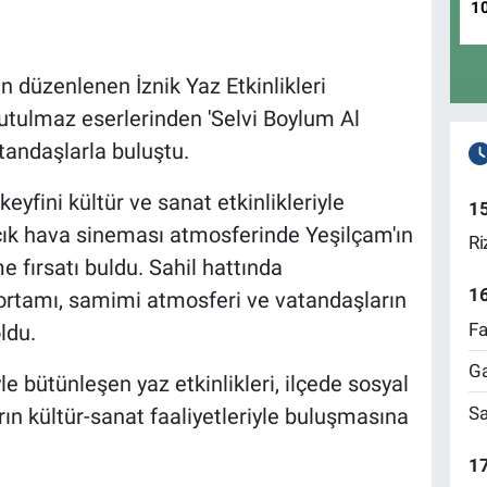
1
n düzenlenen İznik Yaz Etkinlikleri
tulmaz eserlerinden 'Selvi Boylum Al
atandaşlarla buluştu.
eyfini kültür ve sanat etkinlikleriyle
1
açık hava sineması atmosferinde Yeşilçam'ın
Ri
me fırsatı buldu. Sahil hattında
1
ik ortamı, samimi atmosferi ve vatandaşların
Fa
ldu.
Ga
iyle bütünleşen yaz etkinlikleri, ilçede sosyal
Sa
ın kültür-sanat faaliyetleriyle buluşmasına
17