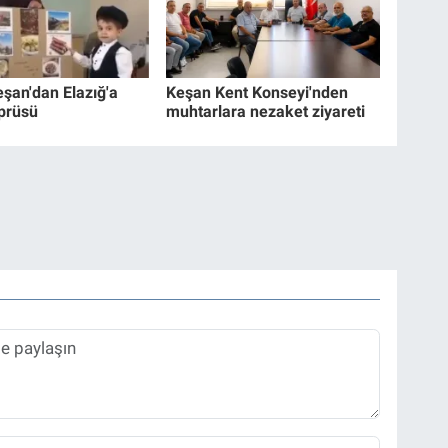
eşan'dan Elazığ'a
Keşan Kent Konseyi'nden
prüsü
muhtarlara nezaket ziyareti