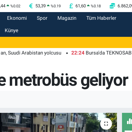
,44
53,39
61,60
6.862,0
%
0.02
%
0.19
%
0.18
Ekonomi
Spor
Magazin
Tüm Haberler
Künye
 Arabistan yolcusu
22:24
Bursa'da TEKNOSAB KOBİ OSB t
e metrobüs geliyor