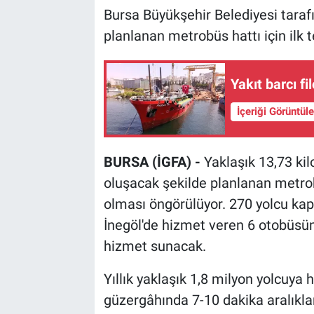
Bursa Büyükşehir Belediyesi taraf
planlanan metrobüs hattı için ilk t
Yakıt barcı fi
İçeriği Görüntül
BURSA (İGFA) -
Yaklaşık 13,73 ki
oluşacak şekilde planlanan metrob
olması öngörülüyor. 270 yolcu ka
İnegöl'de hizmet veren 6 otobüsün
hizmet sunacak.
Yıllık yaklaşık 1,8 milyon yolcuy
güzergâhında 7-10 dakika aralıkla