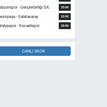
abzonspor - Gençlerbirliği S.K.
20:00
sımpaşa - Galatasaray
20:00
talyaspor - Kocaelispor
20:00
CANLI SKOR