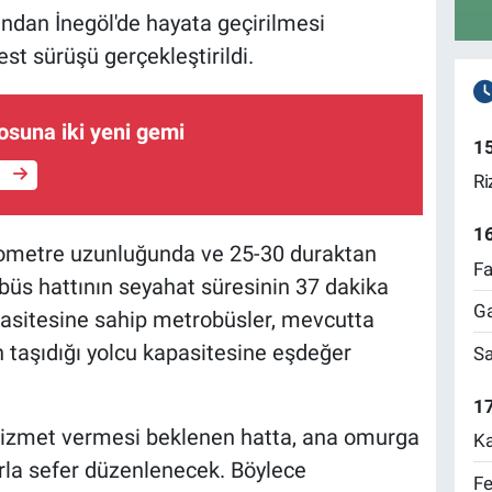
ından İnegöl'de hayata geçirilmesi
est sürüşü gerçekleştirildi.
losuna iki yeni gemi
1
e
Ri
1
lometre uzunluğunda ve 25-30 duraktan
Fa
üs hattının seyahat süresinin 37 dakika
Ga
pasitesine sahip metrobüsler, mevcutta
 taşıdığı yolcu kapasitesine eşdeğer
Sa
17
a hizmet vermesi beklenen hatta, ana omurga
Ka
rla sefer düzenlenecek. Böylece
Fe