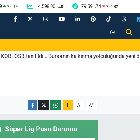
9
14.598,00
79.591,74
%
0.19
%
0
%
-1.82
anıtıldı... Bursa'nın kalkınma yolculuğunda yeni dönem
-
+
A
A
Süper Lig Puan Durumu