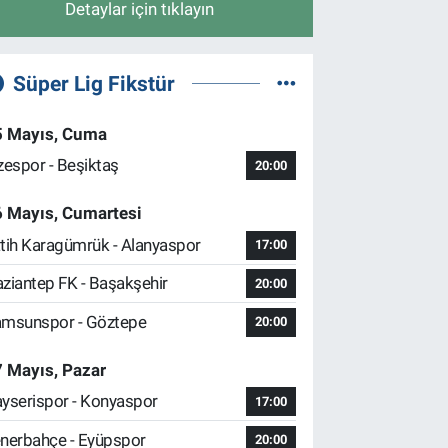
Detaylar için tıklayın
Süper Lig Fikstür
5 Mayıs, Cuma
zespor - Beşiktaş
20:00
6 Mayıs, Cumartesi
tih Karagümrük - Alanyaspor
17:00
ziantep FK - Başakşehir
20:00
msunspor - Göztepe
20:00
 Mayıs, Pazar
yserispor - Konyaspor
17:00
nerbahçe - Eyüpspor
20:00