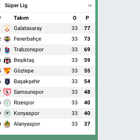
Süper Lig
#
Takım
O
P
Galatasaray
33
77
1
Fenerbahçe
33
73
2
Trabzonspor
33
69
3
Beşiktaş
33
59
4
Göztepe
33
55
5
Başakşehir
33
54
6
Samsunspor
33
48
7
Rizespor
33
40
8
Konyaspor
33
40
9
Alanyaspor
33
37
0