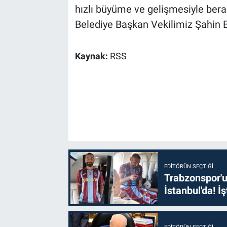
hızlı büyüme ve gelişmesiyle berab
Belediye Başkan Vekilimiz Şahin Bi
Kaynak:
RSS
EDITÖRÜN SEÇTIĞI
Trabzonspor'u
İstanbul'da! İş