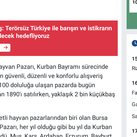
1
 Terörsüz Türkiye ile barışın ve istikrarın
lecek hedefliyoruz
e
1
ayvan Pazarı, Kurban Bayramı sürecinde
Ri
 güvenli, düzenli ve konforlu alışveriş
1
100 doluluğa ulaşan pazarda bugün
Fa
 1890'ı satılırken, yaklaşık 2 bin küçükbaş
Ga
Sa
tli hayvan pazarlarından biri olan Bursa
zarı, her yıl olduğu gibi bu yıl da Kurban
17
dü. Muş, Kars, Ardahan, Erzurum, Bayburt,