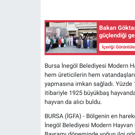
Bakan Göktaş:
güçlendiği ge
İçeriği Görüntül
Bursa İnegöl Belediyesi Modern H
hem üreticilerin hem vatandaşların
yapmasına imkan sağladı. Yüzde 
itibariyle 1925 büyükbaş hayvandan
hayvan da alıcı buldu.
BURSA (İGFA) - Bölgenin en hareke
İnegöl Belediyesi Modern Hayvan Pa
Bayramı döneminde yoğun ilgi gör