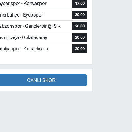
yserispor - Konyaspor
17:00
nerbahçe - Eyüpspor
20:00
abzonspor - Gençlerbirliği S.K.
20:00
sımpaşa - Galatasaray
20:00
talyaspor - Kocaelispor
20:00
CANLI SKOR