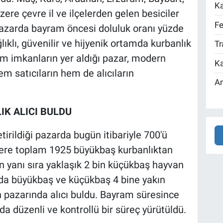
Ka
ere çevre il ve ilçelerden gelen besiciler
Fe
ı pazarda bayram öncesi doluluk oranı yüzde
ıklı, güvenilir ve hijyenik ortamda kurbanlık
Tr
üm imkanların yer aldığı pazar, modern
Ka
m satıcıların hem de alıcıların
An
IK ALICI BULDU
tirildiği pazarda bugün itibariyle 700'ü
ere toplam 1925 büyükbaş kurbanlıktan
ın yanı sıra yaklaşık 2 bin küçükbaş hayvan
da büyükbaş ve küçükbaş 4 bine yakın
n pazarında alıcı buldu. Bayram süresince
 düzenli ve kontrollü bir süreç yürütüldü.