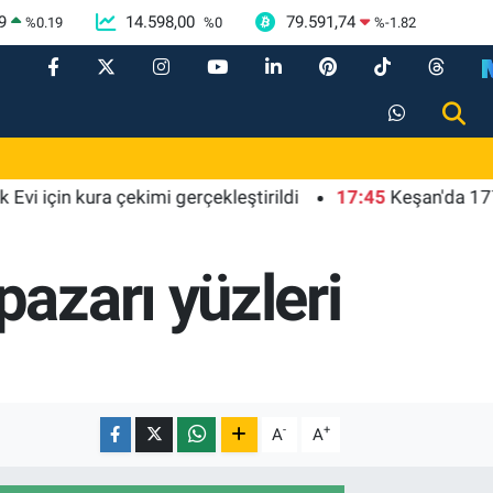
9
14.598,00
79.591,74
%
0.19
%
0
%
-1.82
in kura çekimi gerçekleştirildi
17:45
Keşan'da 177 milyon 
azarı yüzleri
-
+
A
A