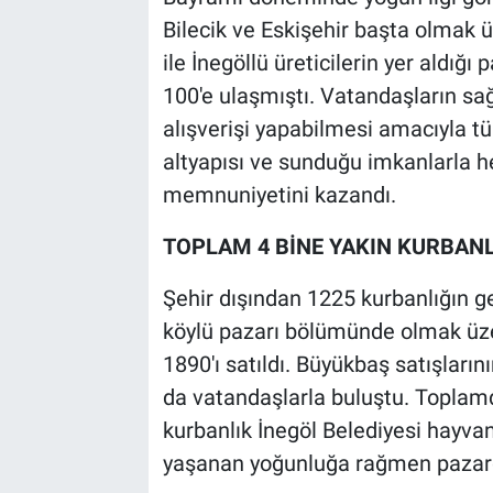
Bilecik ve Eskişehir başta olmak üz
ile İnegöllü üreticilerin yer aldığ
100'e ulaşmıştı. Vatandaşların sağl
alışverişi yapabilmesi amacıyla t
altyapısı ve sunduğu imkanlarla he
memnuniyetini kazandı.
TOPLAM 4 BİNE YAKIN KURBANL
Şehir dışından 1225 kurbanlığın ge
köylü pazarı bölümünde olmak üz
1890'ı satıldı. Büyükbaş satışların
da vatandaşlarla buluştu. Toplam
kurbanlık İnegöl Belediyesi hayva
yaşanan yoğunluğa rağmen pazarda