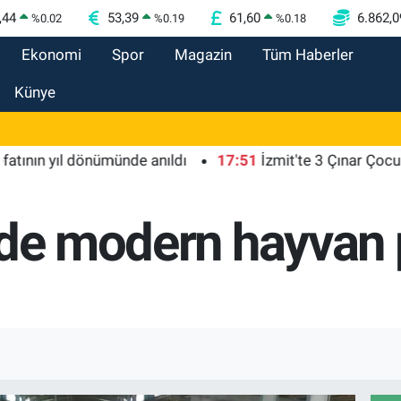
,44
53,39
61,60
6.862,0
%
0.02
%
0.19
%
0.18
Ekonomi
Spor
Magazin
Tüm Haberler
Künye
 yıl dönümünde anıldı
17:51
İzmit'te 3 Çınar Çocuk Evi iç
'de modern hayvan p