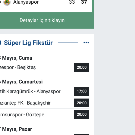
Alanyaspor
33
37
0
Detaylar için tıklayın
Süper Lig Fikstür
5 Mayıs, Cuma
zespor - Beşiktaş
20:00
6 Mayıs, Cumartesi
tih Karagümrük - Alanyaspor
17:00
ziantep FK - Başakşehir
20:00
msunspor - Göztepe
20:00
 Mayıs, Pazar