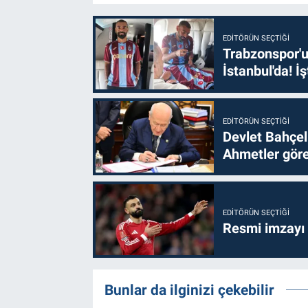
EDITÖRÜN SEÇTIĞI
Trabzonspor'u
İstanbul'da! İş
EDITÖRÜN SEÇTIĞI
Devlet Bahçel
Ahmetler göre
EDITÖRÜN SEÇTIĞI
Resmi imzayı
Bunlar da ilginizi çekebilir