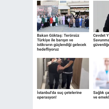
Bakan Göktaş: Terörsüz
Cevdet Y
Türkiye ile barışın ve
Savunma
istikrarın güçlendiği gelecek
güvenliğ
hedefliyoruz
İstanbul'da suç çetelerine
Sağlık ça
operasyon!
ve emekli