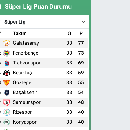
Süper Lig Puan Durumu
Süper Lig
#
Takım
O
P
Galatasaray
33
77
1
Fenerbahçe
33
73
2
Trabzonspor
33
69
3
Beşiktaş
33
59
4
Göztepe
33
55
5
Başakşehir
33
54
6
Samsunspor
33
48
7
Rizespor
33
40
8
Konyaspor
33
40
9