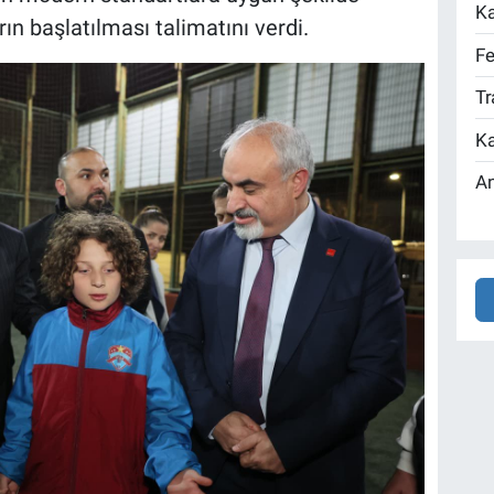
Ka
ın başlatılması talimatını verdi.
Fe
Tr
Ka
An