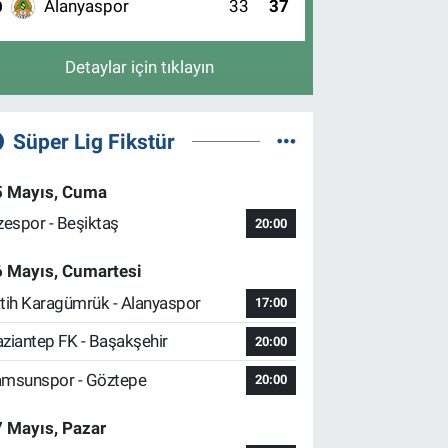
Alanyaspor
33
37
0
Detaylar için tıklayın
Süper Lig Fikstür
5 Mayıs, Cuma
zespor - Beşiktaş
20:00
6 Mayıs, Cumartesi
tih Karagümrük - Alanyaspor
17:00
ziantep FK - Başakşehir
20:00
msunspor - Göztepe
20:00
 Mayıs, Pazar