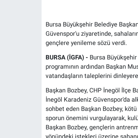
Bursa Büyükşehir Belediye Başkan
Güvenspor'u ziyaretinde, sahaların
gençlere yenileme sözü verdi.
BURSA (İGFA) -
Bursa Büyükşehir B
programının ardından Başkan Musta
vatandaşların taleplerini dinleyere
Başkan Bozbey, CHP İnegöl İlçe Baş
İnegöl Karadeniz Güvenspor'da alkı
sohbet eden Başkan Bozbey, kötü 
sporun önemini vurgulayarak, kulüp
Başkan Bozbey, gençlerin antrenma
yönündeki istekleri üzerine sahan