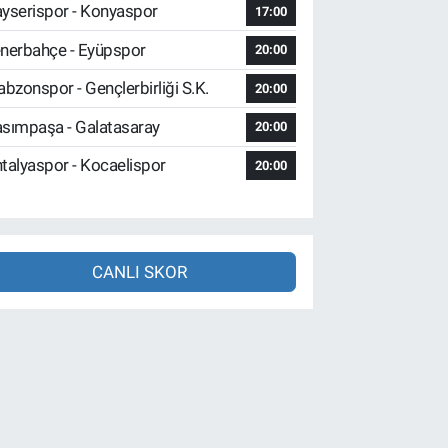
yserispor - Konyaspor
17:00
nerbahçe - Eyüpspor
20:00
abzonspor - Gençlerbirliği S.K.
20:00
sımpaşa - Galatasaray
20:00
talyaspor - Kocaelispor
20:00
CANLI SKOR