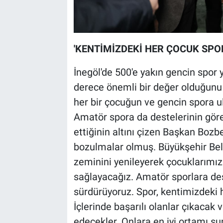
'KENTİMİZDEKİ HER ÇOCUK SPO
İnegöl'de 500'e yakın gencin spor 
derece önemli bir değer olduğunu
her bir çocuğun ve gencin spora u
Amatör spora da destelerinin gör
ettiğinin altını çizen Başkan Boz
bozulmalar olmuş. Büyükşehir Bele
zeminini yenileyerek çocuklarımı
sağlayacağız. Amatör sporlara dest
sürdürüyoruz. Spor, kentimizdeki h
İçlerinde başarılı olanlar çıkacak 
edecekler. Onlara en iyi ortamı s