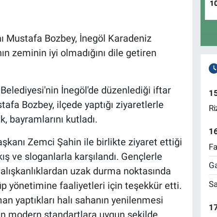
1
ı Mustafa Bozbey, İnegöl Karadeniz
ın zeminin iyi olmadığını dile getiren
elediyesi'nin İnegöl'de düzenlediği iftar
1
fa Bozbey, ilçede yaptığı ziyaretlerle
Ri
k, bayramlarını kutladı.
1
kanı Zemci Şahin ile birlikte ziyaret ettiği
Fa
ş ve sloganlarla karşılandı. Gençlerle
Ga
alışkanlıklardan uzak durma noktasında
Sa
 yönetimine faaliyetleri için teşekkür etti.
n yaptıkları halı sahanın yenilenmesi
17
ın modern standartlara uygun şekilde