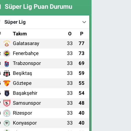
Süper Lig Puan Durumu
Süper Lig
#
Takım
O
P
Galatasaray
33
77
1
Fenerbahçe
33
73
2
Trabzonspor
33
69
3
Beşiktaş
33
59
4
Göztepe
33
55
5
Başakşehir
33
54
6
Samsunspor
33
48
7
Rizespor
33
40
8
Konyaspor
33
40
9