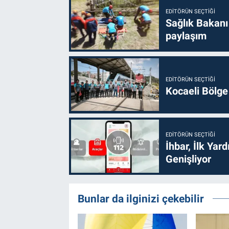
EDITÖRÜN SEÇTIĞI
Sağlık Bakanı
paylaşım
EDITÖRÜN SEÇTIĞI
Kocaeli Bölge
EDITÖRÜN SEÇTIĞI
İhbar, İlk Yar
Genişliyor
Bunlar da ilginizi çekebilir