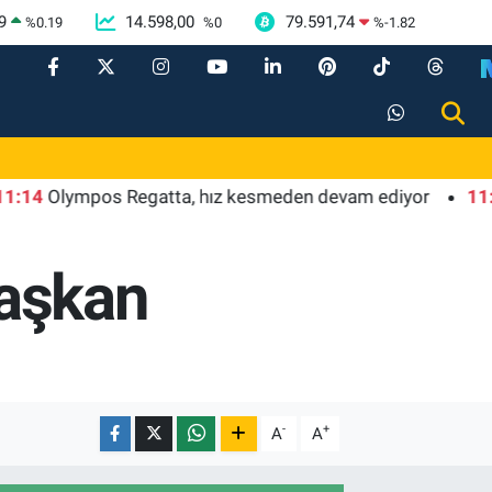
9
14.598,00
79.591,74
%
0.19
%
0
%
-1.82
ympos Regatta, hız kesmeden devam ediyor
11:09
Nevşe
Başkan
-
+
A
A