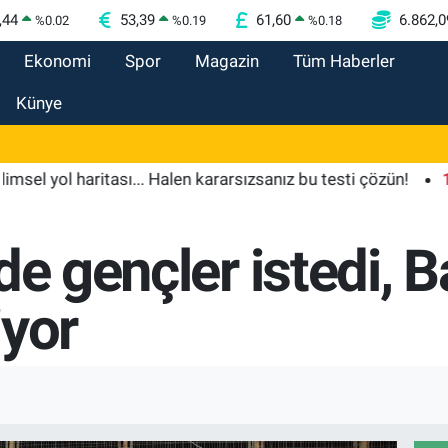
,44
53,39
61,60
6.862,0
%
0.02
%
0.19
%
0.18
Ekonomi
Spor
Magazin
Tüm Haberler
Künye
haritası... Halen kararsızsanız bu testi çözün!
11:14
Ol
de gençler istedi, 
iyor