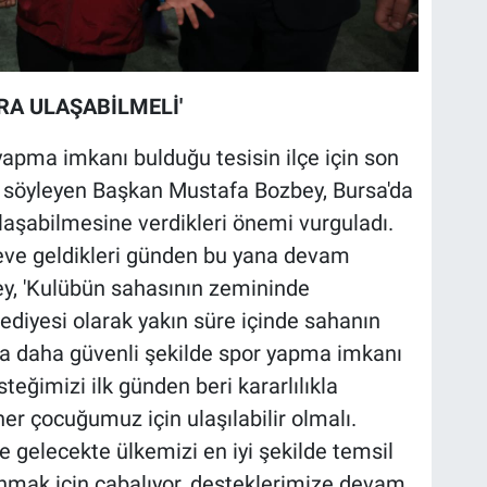
RA ULAŞABİLMELİ'
yapma imkanı bulduğu tesisin ilçe için son
 söyleyen Başkan Mustafa Bozbey, Bursa'da
laşabilmesine verdikleri önemi vurguladı.
eve geldikleri günden bu yana devam
bey, 'Kulübün sahasının zemininde
diyesi olarak yakın süre içinde sahanın
za daha güvenli şekilde spor yapma imkanı
eğimizi ilk günden beri kararlılıkla
er çocuğumuz için ulaşılabilir olmalı.
ve gelecekte ülkemizi en iyi şekilde temsil
unmak için çabalıyor, desteklerimize devam