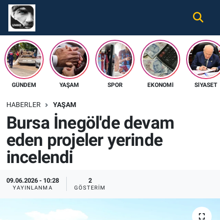
Gündem
Nöbetçi Eczaneler
Ekonomi
Hava Durumu
GÜNDEM
YAŞAM
SPOR
EKONOMI
SIYASET
Spor
Namaz Vakitleri
HABERLER
YAŞAM
Magazin
Trafik Durumu
Bursa İnegöl'de devam
eden projeler yerinde
Tüm Haberler
Süper Lig Puan Durumu ve Fikstür
incelendi
İletişim
Tüm Manşetler
09.06.2026 - 10:28
2
Künye
Son Dakika Haberleri
YAYINLANMA
GÖSTERIM
Haber Arşivi