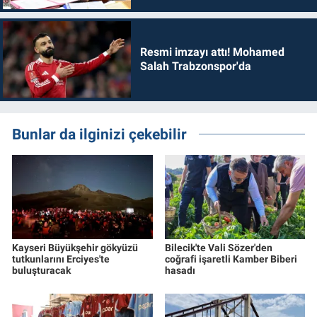
Resmi imzayı attı! Mohamed
Salah Trabzonspor'da
Bunlar da ilginizi çekebilir
Kayseri Büyükşehir gökyüzü
Bilecik'te Vali Sözer'den
tutkunlarını Erciyes'te
coğrafi işaretli Kamber Biberi
buluşturacak
hasadı