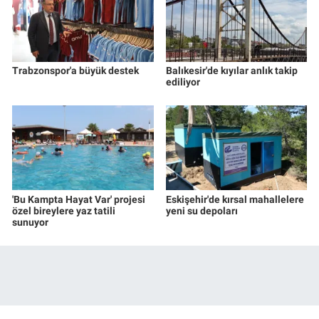
Trabzonspor'a büyük destek
Balıkesir'de kıyılar anlık takip
ediliyor
'Bu Kampta Hayat Var' projesi
Eskişehir'de kırsal mahallelere
özel bireylere yaz tatili
yeni su depoları
sunuyor