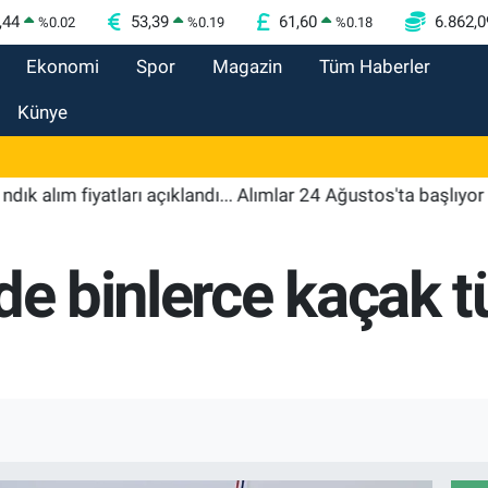
,44
53,39
61,60
6.862,0
%
0.02
%
0.19
%
0.18
Ekonomi
Spor
Magazin
Tüm Haberler
Künye
ım fiyatları açıklandı... Alımlar 24 Ağustos'ta başlıyor
18
de binlerce kaçak t