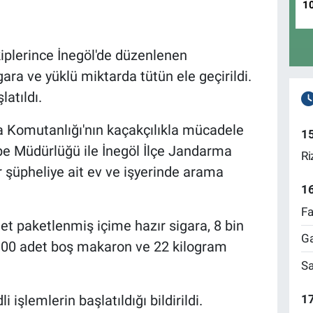
1
iplerince İnegöl'de düzenlenen
ra ve yüklü miktarda tütün ele geçirildi.
latıldı.
 Komutanlığı'nın kaçakçılıkla mücadele
1
e Müdürlüğü ile İnegöl İlçe Jandarma
Ri
r şüpheliye ait ev ve işyerinde arama
1
Fa
et paketlenmiş içime hazır sigara, 8 bin
Ga
in 800 adet boş makaron ve 22 kilogram
Sa
17
i işlemlerin başlatıldığı bildirildi.