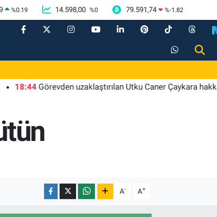
9
14.598,00
79.591,74
%
0.19
%
0
%
-1.82
:44
Görevden uzaklaştırılan Utku Caner Çaykara hakkında tahl
ütün
-
+
A
A