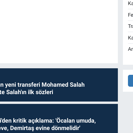
Ka
Fe
Tr
Ka
An
n yeni transferi Mohamed Salah
te Salah'ın ilk sözleri
i'den kritik açıklama: 'Öcalan umuda,
ve, Demirtaş evine dönmelidir'