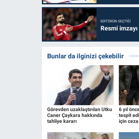
EDITÖRÜN SEÇTIĞI
Resmi imzayı
Bunlar da ilginizi çekebilir
Görevden uzaklaştırılan Utku
6 yıl önc
Caner Çaykara hakkında
tespit ed
tahliye kararı
için ceza