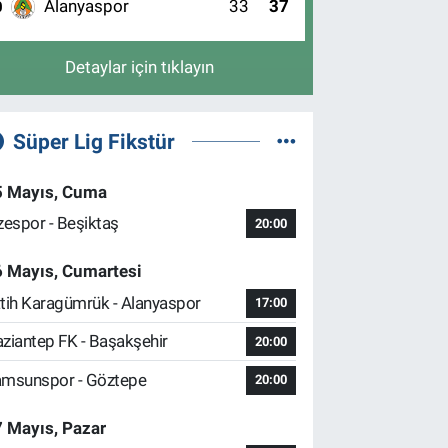
Alanyaspor
33
37
0
Detaylar için tıklayın
Süper Lig Fikstür
5 Mayıs, Cuma
zespor - Beşiktaş
20:00
6 Mayıs, Cumartesi
tih Karagümrük - Alanyaspor
17:00
ziantep FK - Başakşehir
20:00
msunspor - Göztepe
20:00
 Mayıs, Pazar