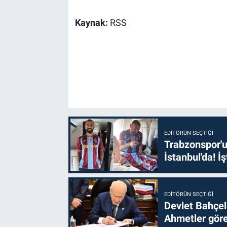
Kaynak:
RSS
EDITÖRÜN SEÇTIĞI
Trabzonspor'u
İstanbul'da! İş
EDITÖRÜN SEÇTIĞI
Devlet Bahçel
Ahmetler göre