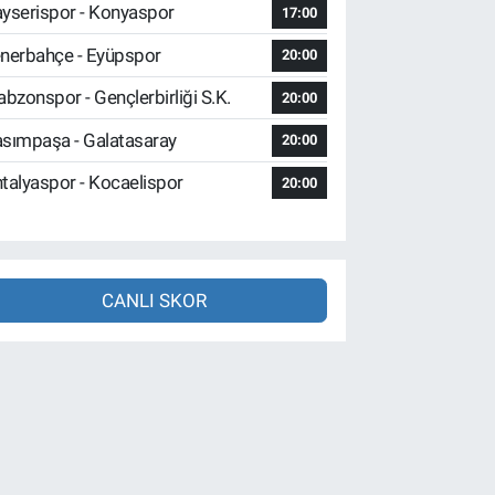
yserispor - Konyaspor
17:00
nerbahçe - Eyüpspor
20:00
abzonspor - Gençlerbirliği S.K.
20:00
sımpaşa - Galatasaray
20:00
talyaspor - Kocaelispor
20:00
CANLI SKOR