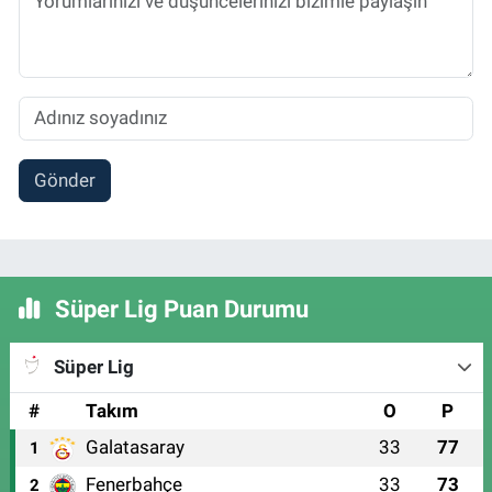
Gönder
Süper Lig Puan Durumu
Süper Lig
#
Takım
O
P
Galatasaray
33
77
1
Fenerbahçe
33
73
2