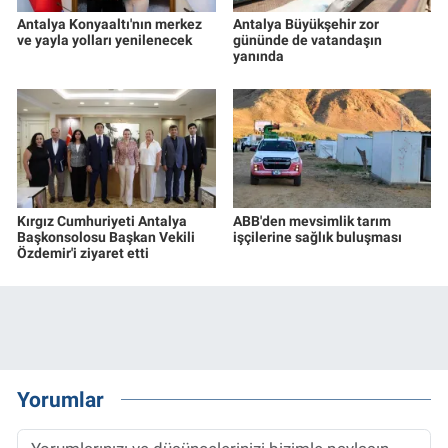
Antalya Konyaaltı'nın merkez
Antalya Büyükşehir zor
ve yayla yolları yenilenecek
gününde de vatandaşın
yanında
Kırgız Cumhuriyeti Antalya
ABB'den mevsimlik tarım
Başkonsolosu Başkan Vekili
işçilerine sağlık buluşması
Özdemir'i ziyaret etti
Yorumlar