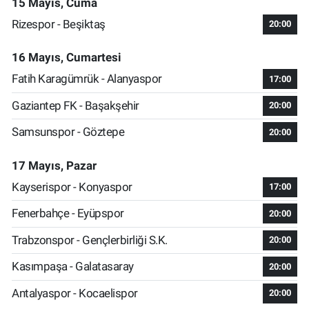
15 Mayıs, Cuma
Rizespor - Beşiktaş
20:00
16 Mayıs, Cumartesi
Fatih Karagümrük - Alanyaspor
17:00
Gaziantep FK - Başakşehir
20:00
Samsunspor - Göztepe
20:00
17 Mayıs, Pazar
Kayserispor - Konyaspor
17:00
Fenerbahçe - Eyüpspor
20:00
Trabzonspor - Gençlerbirliği S.K.
20:00
Kasımpaşa - Galatasaray
20:00
Antalyaspor - Kocaelispor
20:00