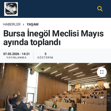
Gündem
Nöbetçi Eczaneler
HABERLER
YAŞAM
Bursa İnegöl Meclisi Mayıs
Ekonomi
Hava Durumu
ayında toplandı
Spor
Namaz Vakitleri
07.05.2026 - 14:21
5
Magazin
Trafik Durumu
YAYINLANMA
GÖSTERIM
Tüm Haberler
Süper Lig Puan Durumu ve Fikstür
İletişim
Tüm Manşetler
Künye
Son Dakika Haberleri
Haber Arşivi