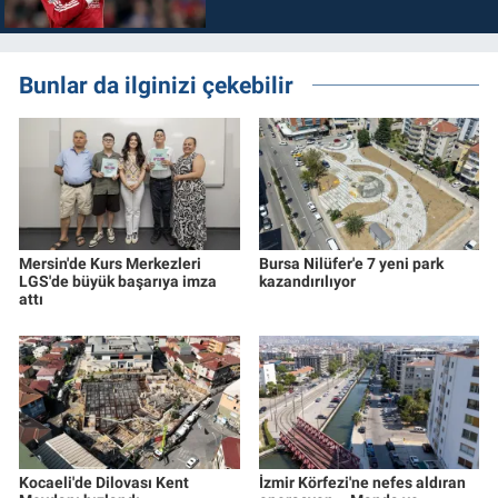
Bunlar da ilginizi çekebilir
Mersin'de Kurs Merkezleri
Bursa Nilüfer'e 7 yeni park
LGS'de büyük başarıya imza
kazandırılıyor
attı
Kocaeli'de Dilovası Kent
İzmir Körfezi'ne nefes aldıran