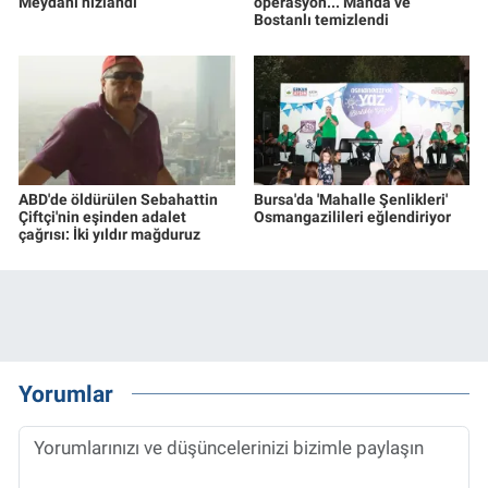
Meydanı hızlandı
operasyon... Manda ve
Bostanlı temizlendi
ABD'de öldürülen Sebahattin
Bursa'da 'Mahalle Şenlikleri'
Çiftçi'nin eşinden adalet
Osmangazilileri eğlendiriyor
çağrısı: İki yıldır mağduruz
Yorumlar