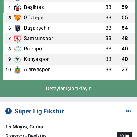
Beşiktaş
33
59
4
Göztepe
33
55
5
Başakşehir
33
54
6
Samsunspor
33
48
7
Rizespor
33
40
8
Konyaspor
33
40
9
Alanyaspor
33
37
10
Detaylar için tıklayın
Süper Lig Fikstür
15 Mayıs, Cuma
Rizespor - Beşiktaş
20:00