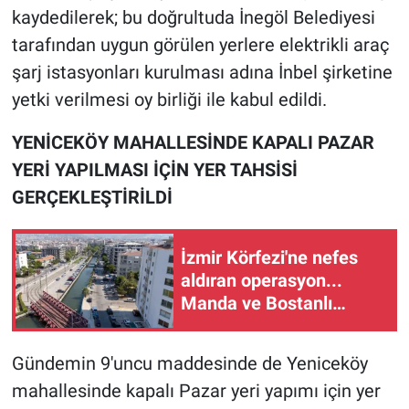
kaydedilerek; bu doğrultuda İnegöl Belediyesi
tarafından uygun görülen yerlere elektrikli araç
şarj istasyonları kurulması adına İnbel şirketine
yetki verilmesi oy birliği ile kabul edildi.
YENİCEKÖY MAHALLESİNDE KAPALI PAZAR
YERİ YAPILMASI İÇİN YER TAHSİSİ
GERÇEKLEŞTİRİLDİ
İzmir Körfezi'ne nefes
aldıran operasyon...
Manda ve Bostanlı
temizlendi
Gündemin 9'uncu maddesinde de Yeniceköy
mahallesinde kapalı Pazar yeri yapımı için yer