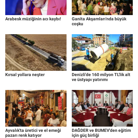
Arabesk müziğinin acı kaybı!
Ganita Akşamları'nda büyük
coşku
Kırsal yollara neşter
Denizli'de 160 milyon TL'lik alt
ve üstyapı yatırımı
Ayvalık'ta üretici ve el emeği
DAĞDER ve BUMEV'den eğitim
pazarı renk katıyor
için güç birliği