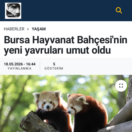
Gündem
Nöbetçi Eczaneler
HABERLER
YAŞAM
Bursa Hayvanat Bahçesi'nin
Ekonomi
Hava Durumu
yeni yavruları umut oldu
Spor
Namaz Vakitleri
18.05.2026 - 16:44
5
Magazin
Trafik Durumu
YAYINLANMA
GÖSTERIM
Tüm Haberler
Süper Lig Puan Durumu ve Fikstür
İletişim
Tüm Manşetler
Künye
Son Dakika Haberleri
Haber Arşivi