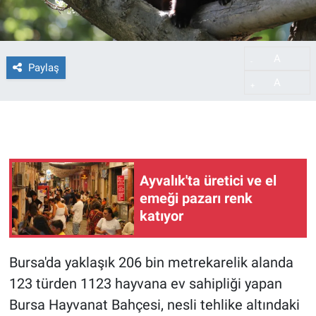
A
-
Paylaş
A
+
Ayvalık'ta üretici ve el
emeği pazarı renk
katıyor
Bursa'da yaklaşık 206 bin metrekarelik alanda
123 türden 1123 hayvana ev sahipliği yapan
Bursa Hayvanat Bahçesi, nesli tehlike altındaki