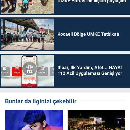
UMKE Haftası'na ilişkin paylaşım
Kocaeli Bölge UMKE Tatbikatı
İhbar, İlk Yardım, Afet... HAYAT
112 Acil Uygulaması Genişliyor
Bunlar da ilginizi çekebilir