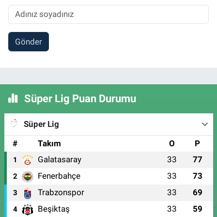
Gönder
Süper Lig Puan Durumu
Süper Lig
#
Takım
O
P
Galatasaray
33
77
1
Fenerbahçe
33
73
2
Trabzonspor
33
69
3
Beşiktaş
33
59
4