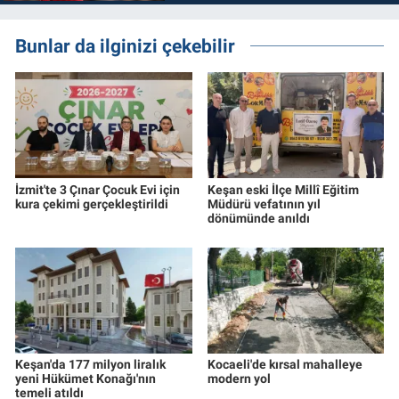
Bunlar da ilginizi çekebilir
İzmit'te 3 Çınar Çocuk Evi için
Keşan eski İlçe Millî Eğitim
kura çekimi gerçekleştirildi
Müdürü vefatının yıl
dönümünde anıldı
Keşan'da 177 milyon liralık
Kocaeli'de kırsal mahalleye
yeni Hükümet Konağı'nın
modern yol
temeli atıldı