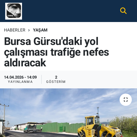
Gündem
Nöbetçi Eczaneler
HABERLER
YAŞAM
Bursa Gürsu'daki yol
Ekonomi
Hava Durumu
çalışması trafiğe nefes
Spor
Namaz Vakitleri
aldıracak
Magazin
Trafik Durumu
14.04.2026 - 14:09
2
YAYINLANMA
GÖSTERIM
Tüm Haberler
Süper Lig Puan Durumu ve Fikstür
İletişim
Tüm Manşetler
Künye
Son Dakika Haberleri
Haber Arşivi