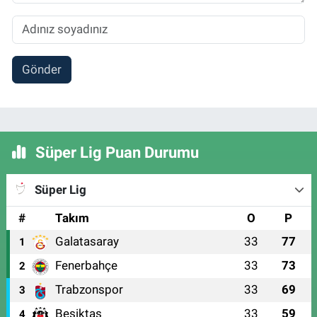
Gönder
Süper Lig Puan Durumu
Süper Lig
#
Takım
O
P
Galatasaray
33
77
1
Fenerbahçe
33
73
2
Trabzonspor
33
69
3
Beşiktaş
33
59
4