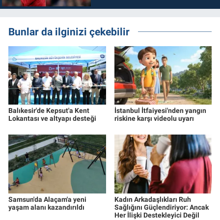
Bunlar da ilginizi çekebilir
Balıkesir'de Kepsut'a Kent
İstanbul İtfaiyesi'nden yangın
Lokantası ve altyapı desteği
riskine karşı videolu uyarı
Samsun'da Alaçam'a yeni
Kadın Arkadaşlıkları Ruh
yaşam alanı kazandırıldı
Sağlığını Güçlendiriyor: Ancak
Her İlişki Destekleyici Değil