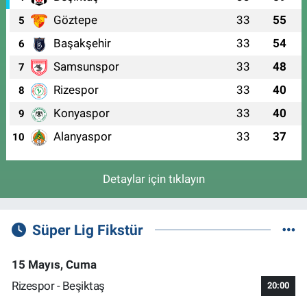
Göztepe
33
55
5
Başakşehir
33
54
6
Samsunspor
33
48
7
Rizespor
33
40
8
Konyaspor
33
40
9
Alanyaspor
33
37
10
Detaylar için tıklayın
Süper Lig Fikstür
15 Mayıs, Cuma
Rizespor - Beşiktaş
20:00