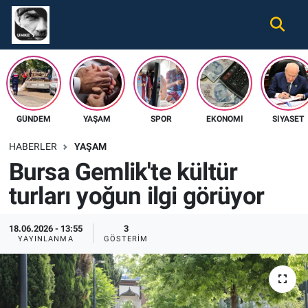
Gündem
Nöbetçi Eczaneler
Ekonomi
Hava Durumu
GÜNDEM
YAŞAM
SPOR
EKONOMI
SIYASET
Spor
Namaz Vakitleri
HABERLER
YAŞAM
Magazin
Trafik Durumu
Bursa Gemlik'te kültür
turları yoğun ilgi görüyor
Tüm Haberler
Süper Lig Puan Durumu ve Fikstür
İletişim
Tüm Manşetler
18.06.2026 - 13:55
3
YAYINLANMA
GÖSTERIM
Künye
Son Dakika Haberleri
Haber Arşivi