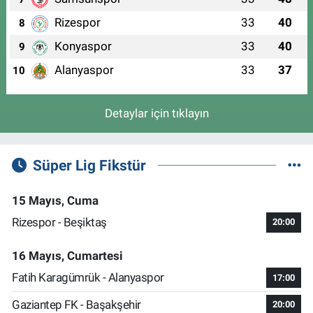
Rizespor
33
40
8
Konyaspor
33
40
9
Alanyaspor
33
37
10
Detaylar için tıklayın
Süper Lig Fikstür
15 Mayıs, Cuma
Rizespor - Beşiktaş
20:00
16 Mayıs, Cumartesi
Fatih Karagümrük - Alanyaspor
17:00
Gaziantep FK - Başakşehir
20:00