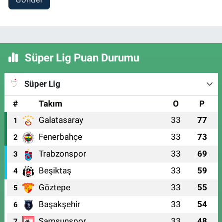
Süper Lig Puan Durumu
Süper Lig
#
Takım
O
P
Galatasaray
33
77
1
Fenerbahçe
33
73
2
Trabzonspor
33
69
3
Beşiktaş
33
59
4
Göztepe
33
55
5
Başakşehir
33
54
6
Samsunspor
33
48
7