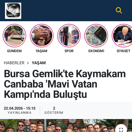
Gündem
Nöbetçi Eczaneler
Ekonomi
Hava Durumu
GÜNDEM
YAŞAM
SPOR
EKONOMI
SIYASET
Spor
Namaz Vakitleri
HABERLER
YAŞAM
Magazin
Trafik Durumu
Bursa Gemlik'te Kaymakam
Canbaba 'Mavi Vatan
Tüm Haberler
Süper Lig Puan Durumu ve Fikstür
Kampı'nda Buluştu
İletişim
Tüm Manşetler
22.04.2026 - 15:15
2
Künye
Son Dakika Haberleri
YAYINLANMA
GÖSTERIM
Haber Arşivi