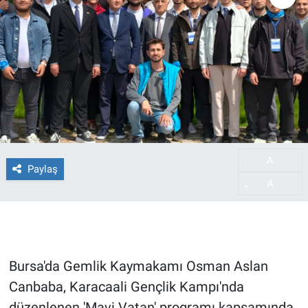
A
-
Paylaş
A
+
Bursa'da Gemlik Kaymakamı Osman Aslan
Canbaba, Karacaali Gençlik Kampı'nda
düzenlenen 'Mavi Vatan' programı kapsamında,