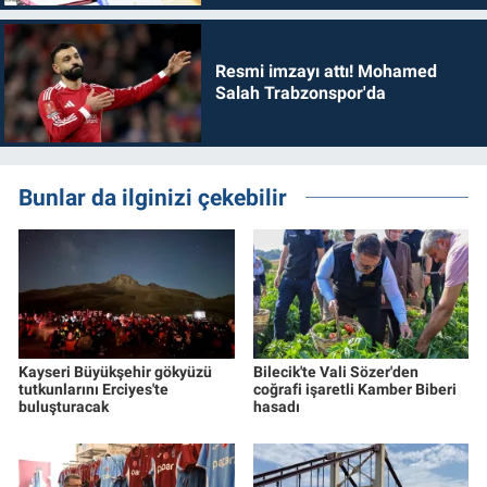
Resmi imzayı attı! Mohamed
Salah Trabzonspor'da
Bunlar da ilginizi çekebilir
Kayseri Büyükşehir gökyüzü
Bilecik'te Vali Sözer'den
tutkunlarını Erciyes'te
coğrafi işaretli Kamber Biberi
buluşturacak
hasadı