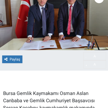
A
-
Paylaş
A
+
Bursa Gemlik Kaymakamı Osman Aslan
Canbaba ve Gemlik Cumhuriyet Başsavcısı
Sercan Kocabey, kaymakamlık makamında