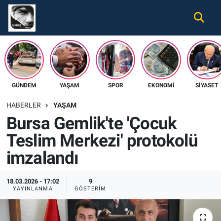
Gündem
Nöbetçi Eczaneler
Ekonomi
Hava Durumu
GÜNDEM
YAŞAM
SPOR
EKONOMI
SIYASET
Spor
Namaz Vakitleri
HABERLER
YAŞAM
Magazin
Trafik Durumu
Bursa Gemlik'te 'Çocuk
Teslim Merkezi' protokolü
Tüm Haberler
Süper Lig Puan Durumu ve Fikstür
imzalandı
İletişim
Tüm Manşetler
18.03.2026 - 17:02
9
Künye
Son Dakika Haberleri
YAYINLANMA
GÖSTERIM
Haber Arşivi