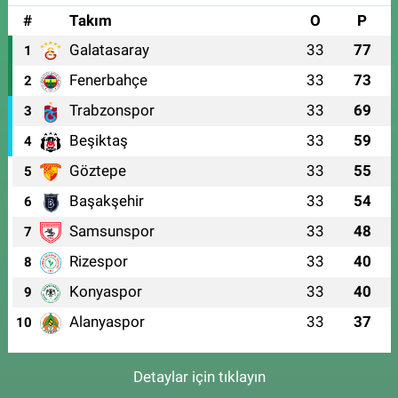
#
Takım
O
P
Galatasaray
33
77
1
Fenerbahçe
33
73
2
Trabzonspor
33
69
3
Beşiktaş
33
59
4
Göztepe
33
55
5
Başakşehir
33
54
6
Samsunspor
33
48
7
Rizespor
33
40
8
Konyaspor
33
40
9
Alanyaspor
33
37
10
Detaylar için tıklayın