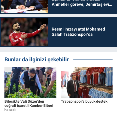
Ahmetler göreve, Demirtaş evine
dönmelidir'
Resmi imzayı attı! Mohamed
Salah Trabzonspor'da
Bunlar da ilginizi çekebilir
Bilecik'te Vali Sözer'den
Trabzonspor'a büyük destek
coğrafi işaretli Kamber Biberi
hasadı