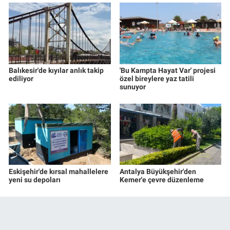
Balıkesir'de kıyılar anlık takip
'Bu Kampta Hayat Var' projesi
ediliyor
özel bireylere yaz tatili
sunuyor
Eskişehir'de kırsal mahallelere
Antalya Büyükşehir'den
yeni su depoları
Kemer'e çevre düzenleme