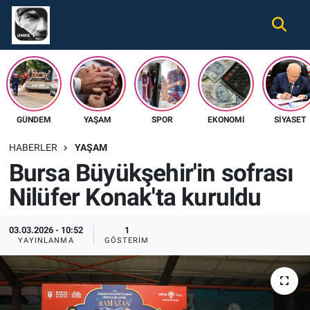
Gündem
Nöbetçi Eczaneler
Ekonomi
Hava Durumu
GÜNDEM
YAŞAM
SPOR
EKONOMI
SIYASET
Spor
Namaz Vakitleri
HABERLER
YAŞAM
Magazin
Trafik Durumu
Bursa Büyükşehir'in sofrası
Nilüfer Konak'ta kuruldu
Tüm Haberler
Süper Lig Puan Durumu ve Fikstür
İletişim
Tüm Manşetler
03.03.2026 - 10:52
1
YAYINLANMA
GÖSTERIM
Künye
Son Dakika Haberleri
Haber Arşivi