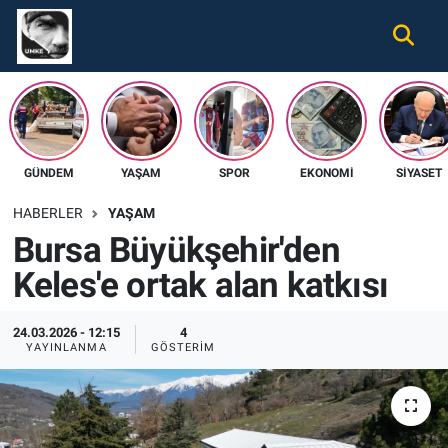
Gündem
Nöbetçi Eczaneler
Ekonomi
Hava Durumu
GÜNDEM
YAŞAM
SPOR
EKONOMI
SIYASET
Spor
Namaz Vakitleri
HABERLER
YAŞAM
Magazin
Trafik Durumu
Bursa Büyükşehir'den
Keles'e ortak alan katkısı
Tüm Haberler
Süper Lig Puan Durumu ve Fikstür
İletişim
Tüm Manşetler
24.03.2026 - 12:15
4
YAYINLANMA
GÖSTERIM
Künye
Son Dakika Haberleri
Haber Arşivi