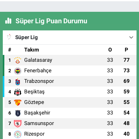
Süper Lig Puan Durumu
Süper Lig
#
Takım
O
P
Galatasaray
33
77
1
Fenerbahçe
33
73
2
Trabzonspor
33
69
3
Beşiktaş
33
59
4
Göztepe
33
55
5
Başakşehir
33
54
6
Samsunspor
33
48
7
Rizespor
33
40
8