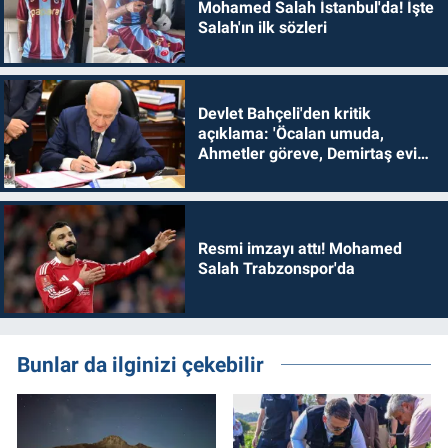
Mohamed Salah İstanbul'da! İşte
Salah'ın ilk sözleri
Devlet Bahçeli'den kritik
açıklama: 'Öcalan umuda,
Ahmetler göreve, Demirtaş evine
dönmelidir'
Resmi imzayı attı! Mohamed
Salah Trabzonspor'da
Bunlar da ilginizi çekebilir