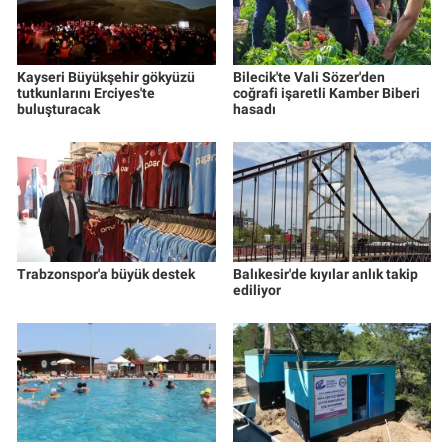
Kayseri Büyükşehir gökyüzü
Bilecik'te Vali Sözer'den
tutkunlarını Erciyes'te
coğrafi işaretli Kamber Biberi
buluşturacak
hasadı
Trabzonspor'a büyük destek
Balıkesir'de kıyılar anlık takip
ediliyor