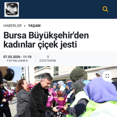
Gündem
Nöbetçi Eczaneler
HABERLER
YAŞAM
Bursa Büyükşehir'den
Ekonomi
Hava Durumu
kadınlar çiçek jesti
Spor
Namaz Vakitleri
07.03.2026 - 11:10
1
Magazin
Trafik Durumu
YAYINLANMA
GÖSTERIM
Tüm Haberler
Süper Lig Puan Durumu ve Fikstür
İletişim
Tüm Manşetler
Künye
Son Dakika Haberleri
Haber Arşivi