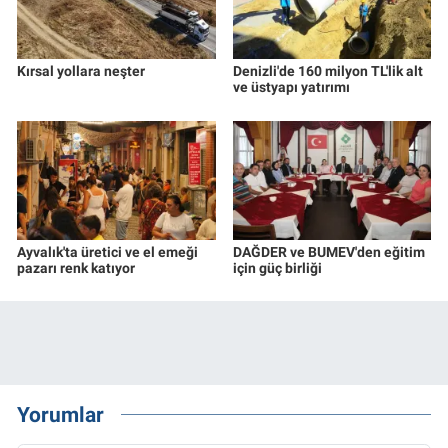
Kırsal yollara neşter
Denizli'de 160 milyon TL'lik alt
ve üstyapı yatırımı
Ayvalık'ta üretici ve el emeği
DAĞDER ve BUMEV'den eğitim
pazarı renk katıyor
için güç birliği
Yorumlar