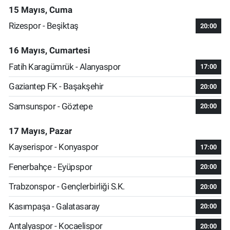
15 Mayıs, Cuma
Rizespor - Beşiktaş
20:00
16 Mayıs, Cumartesi
Fatih Karagümrük - Alanyaspor
17:00
Gaziantep FK - Başakşehir
20:00
Samsunspor - Göztepe
20:00
17 Mayıs, Pazar
Kayserispor - Konyaspor
17:00
Fenerbahçe - Eyüpspor
20:00
Trabzonspor - Gençlerbirliği S.K.
20:00
Kasımpaşa - Galatasaray
20:00
Antalyaspor - Kocaelispor
20:00