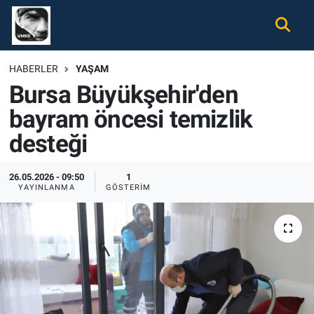
Gündem
Nöbetçi Eczaneler
HABERLER
YAŞAM
Bursa Büyükşehir'den
Ekonomi
Hava Durumu
bayram öncesi temizlik
Spor
Namaz Vakitleri
desteği
Magazin
Trafik Durumu
26.05.2026 - 09:50
1
YAYINLANMA
GÖSTERIM
Tüm Haberler
Süper Lig Puan Durumu ve Fikstür
İletişim
Tüm Manşetler
Künye
Son Dakika Haberleri
Haber Arşivi