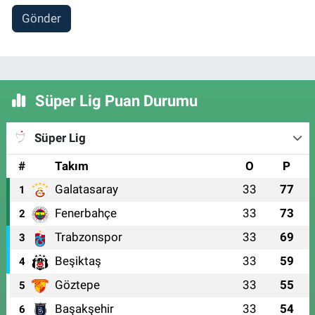
Gönder
Süper Lig Puan Durumu
Süper Lig
#
Takım
O
P
Galatasaray
33
77
1
Fenerbahçe
33
73
2
Trabzonspor
33
69
3
Beşiktaş
33
59
4
Göztepe
33
55
5
Başakşehir
33
54
6