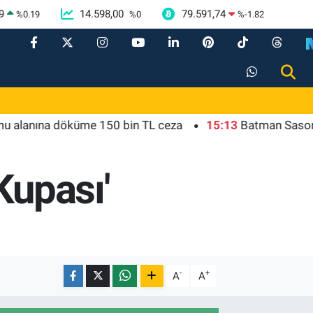
9
14.598,00
79.591,74
%
0.19
%
0
%
-1.82
na döküme 150 bin TL ceza
15:13
Batman Sason'da emzi
Kupası'
-
+
A
A