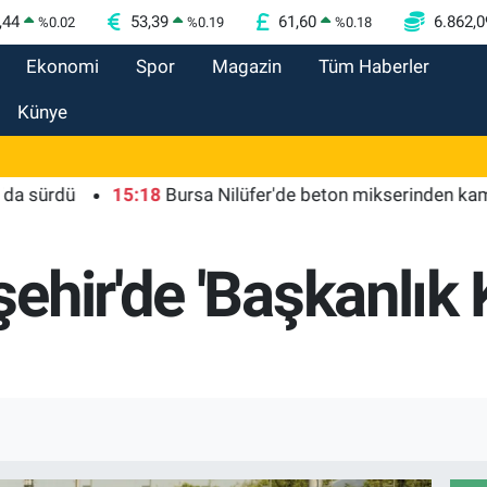
,44
53,39
61,60
6.862,0
%
0.02
%
0.19
%
0.18
Ekonomi
Spor
Magazin
Tüm Haberler
Künye
ü
15:18
Bursa Nilüfer'de beton mikserinden kamu alanı
ehir'de 'Başkanlık 