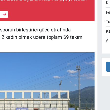
Ka
Fe
e
Tr
sporun birleştirici gücü etrafında
Ka
e 2 kadın olmak üzere toplam 69 takım
An