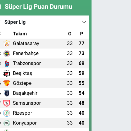
Süper Lig Puan Durumu
Süper Lig
#
Takım
O
P
Galatasaray
33
77
1
Fenerbahçe
33
73
2
Trabzonspor
33
69
3
Beşiktaş
33
59
4
Göztepe
33
55
5
Başakşehir
33
54
6
Samsunspor
33
48
7
Rizespor
33
40
8
Konyaspor
33
40
9