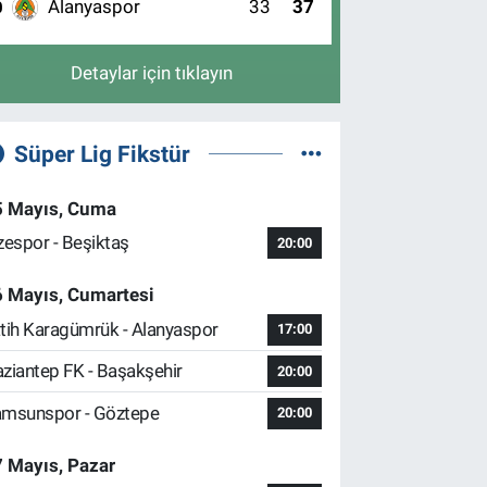
Alanyaspor
33
37
0
Detaylar için tıklayın
Süper Lig Fikstür
5 Mayıs, Cuma
zespor - Beşiktaş
20:00
6 Mayıs, Cumartesi
tih Karagümrük - Alanyaspor
17:00
ziantep FK - Başakşehir
20:00
msunspor - Göztepe
20:00
 Mayıs, Pazar