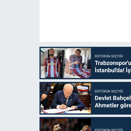
EDITÖRÜN SEÇTIĞI
Trabzonspor'u
İstanbul'da! İş
EDITÖRÜN SEÇTIĞI
Devlet Bahçel
Ahmetler göre
EDITÖRÜN SEÇTIĞI