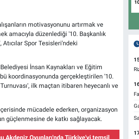
1
alışanların motivasyonunu artırmak ve
ek amacıyla düzenlediği '10. Başkanlık
 Atıcılar Spor Tesisleri'ndeki
1
Belediyesi İnsan Kaynakları ve Eğitim
Ri
übü koordinasyonunda gerçekleştirilen '10.
1
Turnuvası', ilk maçtan itibaren heyecanlı ve
Fa
Ga
 içerisinde mücadele ederken, organizasyon
Sa
nun güçlenmesine de katkı sağlayacak.
17
u Akdeniz Oyunları'nda Türkiye'yi temsil