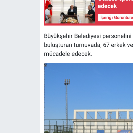
edecek
İçeriği Görüntül
Büyükşehir Belediyesi personelini 
buluşturan turnuvada, 67 erkek v
mücadele edecek.