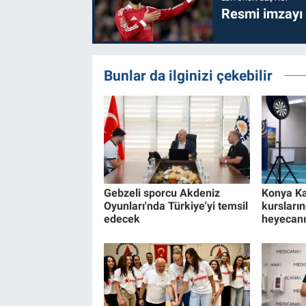
Resmi imzayı
Bunlar da ilginizi çekebilir
Gebzeli sporcu Akdeniz
Konya Ka
Oyunları'nda Türkiye'yi temsil
kursların
edecek
heyecanı