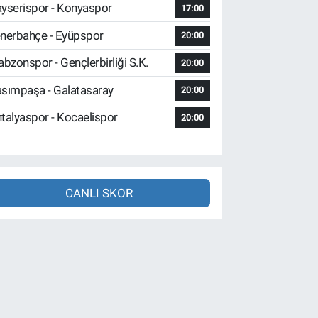
yserispor - Konyaspor
17:00
nerbahçe - Eyüpspor
20:00
abzonspor - Gençlerbirliği S.K.
20:00
sımpaşa - Galatasaray
20:00
talyaspor - Kocaelispor
20:00
CANLI SKOR