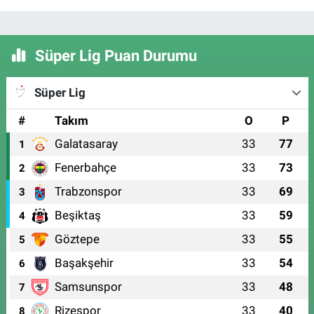
Süper Lig Puan Durumu
Süper Lig
#
Takım
O
P
Galatasaray
33
77
1
Fenerbahçe
33
73
2
Trabzonspor
33
69
3
Beşiktaş
33
59
4
Göztepe
33
55
5
Başakşehir
33
54
6
Samsunspor
33
48
7
Rizespor
33
40
8