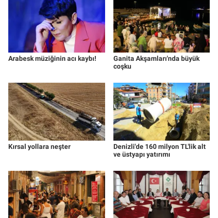
Arabesk müziğinin acı kaybı!
Ganita Akşamları'nda büyük
coşku
Kırsal yollara neşter
Denizli'de 160 milyon TL'lik alt
ve üstyapı yatırımı