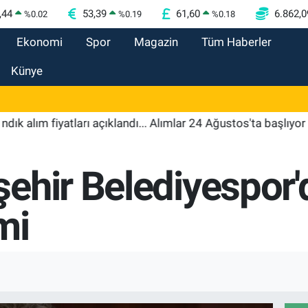
,44
53,39
61,60
6.862,0
%
0.02
%
0.19
%
0.18
Ekonomi
Spor
Magazin
Tüm Haberler
Künye
alım fiyatları açıklandı... Alımlar 24 Ağustos'ta başlıyor
1
ehir Belediyespor'
mi