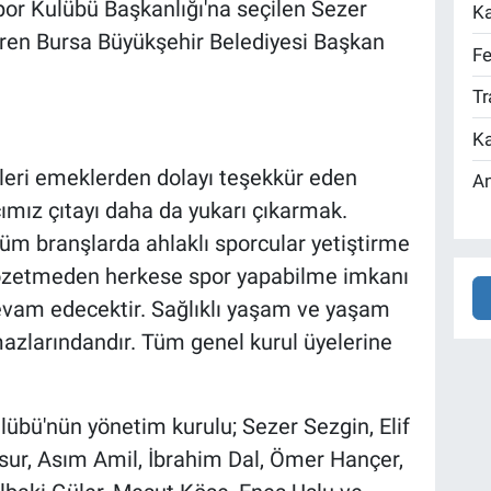
por Kulübü Başkanlığı'na seçilen Sezer
Ka
ören Bursa Büyükşehir Belediyesi Başkan
Fe
Tr
Ka
leri emeklerden dolayı teşekkür eden
An
cımız çıtayı daha da yukarı çıkarmak.
üm branşlarda ahlaklı sporcular yetiştirme
 gözetmeden herkese spor yapabilme imkanı
vam edecektir. Sağlıklı yaşam ve yaşam
azlarındandır. Tüm genel kurul üyelerine
übü'nün yönetim kurulu; Sezer Sezgin, Elif
sur, Asım Amil, İbrahim Dal, Ömer Hançer,