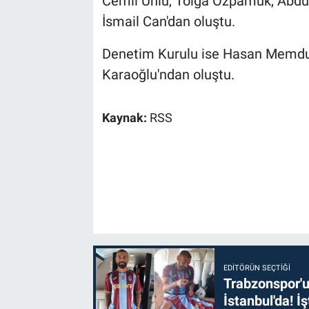
Cemil Ünlü, Tolga Özpamuk, Abdul
İsmail Can'dan oluştu.
Denetim Kurulu ise Hasan Memduh 
Karaoğlu'ndan oluştu.
Kaynak:
RSS
EDITÖRÜN SEÇTIĞI
Trabzonspor'u
İstanbul'da! İş