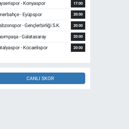
yserispor - Konyaspor
17:00
nerbahçe - Eyüpspor
20:00
abzonspor - Gençlerbirliği S.K.
20:00
sımpaşa - Galatasaray
20:00
talyaspor - Kocaelispor
20:00
CANLI SKOR