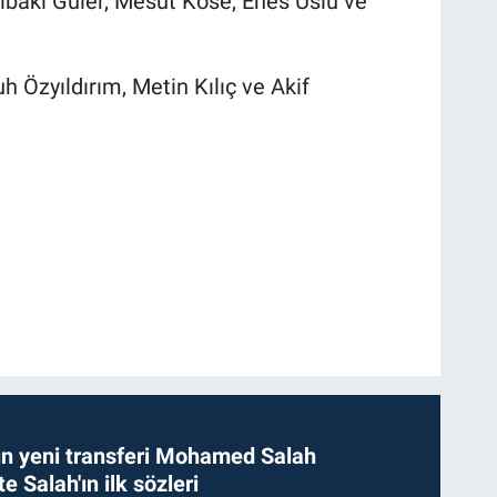
baki Güler, Mesut Köse, Enes Uslu ve
Özyıldırım, Metin Kılıç ve Akif
n yeni transferi Mohamed Salah
te Salah'ın ilk sözleri