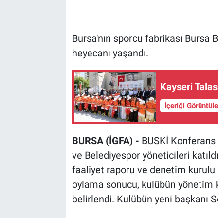
Bursa'nın sporcu fabrikası Bursa 
heyecanı yaşandı.
Kayseri Tala
İçeriği Görüntül
BURSA (İGFA) -
BUSKİ Konferans S
ve Belediyespor yöneticileri katıld
faaliyet raporu ve denetim kurulu
oylama sonucu, kulübün yönetim ku
belirlendi. Kulübün yeni başkanı S