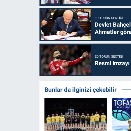
EDITÖRÜN SEÇTIĞI
Devlet Bahçel
Ahmetler göre
EDITÖRÜN SEÇTIĞI
Resmi imzayı
Bunlar da ilginizi çekebilir