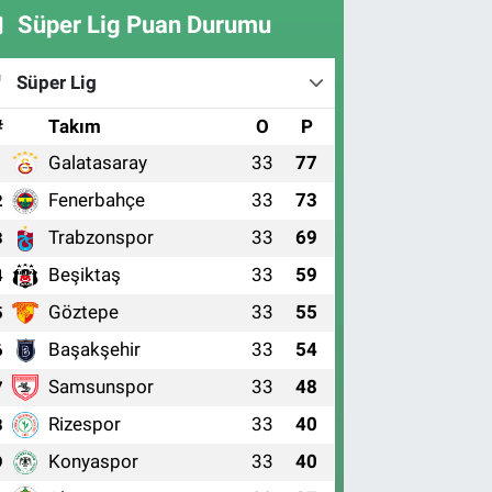
Süper Lig Puan Durumu
Süper Lig
#
Takım
O
P
Galatasaray
33
77
1
Fenerbahçe
33
73
2
Trabzonspor
33
69
3
Beşiktaş
33
59
4
Göztepe
33
55
5
Başakşehir
33
54
6
Samsunspor
33
48
7
Rizespor
33
40
8
Konyaspor
33
40
9