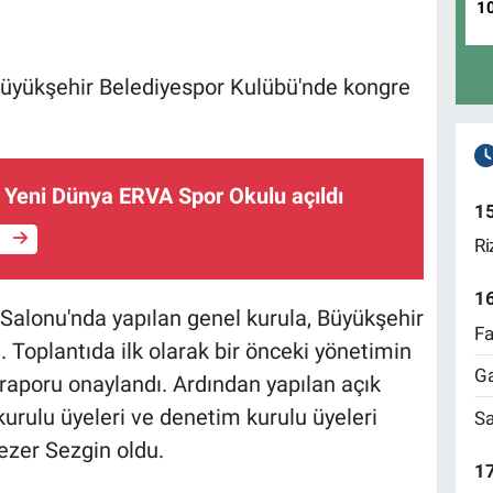
1
Büyükşehir Belediyespor Kulübü'nde kongre
s Yeni Dünya ERVA Spor Okulu açıldı
1
e
Ri
1
alonu'nda yapılan genel kurula, Büyükşehir
Fa
ı. Toplantıda ilk olarak bir önceki yönetimin
Ga
 raporu onaylandı. Ardından yapılan açık
rulu üyeleri ve denetim kurulu üyeleri
Sa
ezer Sezgin oldu.
17