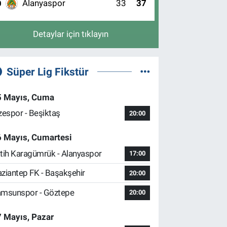
Alanyaspor
33
37
0
Detaylar için tıklayın
Süper Lig Fikstür
5 Mayıs, Cuma
zespor - Beşiktaş
20:00
6 Mayıs, Cumartesi
tih Karagümrük - Alanyaspor
17:00
ziantep FK - Başakşehir
20:00
msunspor - Göztepe
20:00
 Mayıs, Pazar