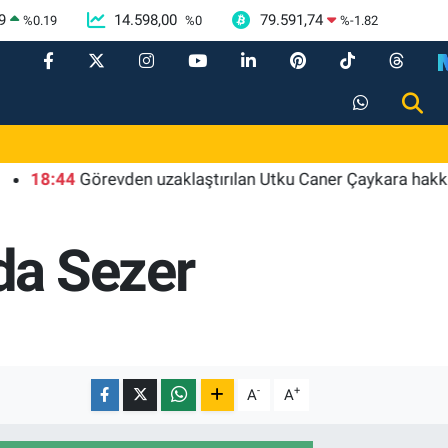
9
14.598,00
79.591,74
%
0.19
%
0
%
-1.82
8:44
Görevden uzaklaştırılan Utku Caner Çaykara hakkında ta
da Sezer
-
+
A
A