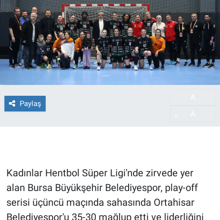
A
-
Paylaş
A
+
Kadınlar Hentbol Süper Ligi'nde zirvede yer
alan Bursa Büyükşehir Belediyespor, play-off
serisi üçüncü maçında sahasında Ortahisar
Belediyespor'u 35-30 mağlup etti ve liderliğini