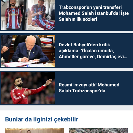
Trabzonspor'un yeni transferi
Mohamed Salah İstanbul'da! İşte
Salah'ın ilk sözleri
Devlet Bahçeli'den kritik
açıklama: 'Öcalan umuda,
Ahmetler göreve, Demirtaş evine
dönmelidir'
Resmi imzayı attı! Mohamed
Salah Trabzonspor'da
Bunlar da ilginizi çekebilir