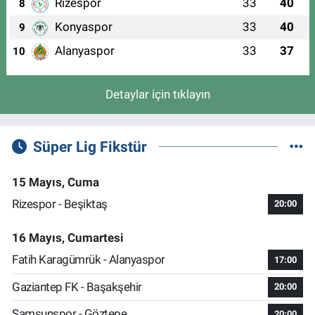
Rizespor
33
40
8
Konyaspor
33
40
9
Alanyaspor
33
37
10
Detaylar için tıklayın
Süper Lig Fikstür
15 Mayıs, Cuma
Rizespor - Beşiktaş
20:00
16 Mayıs, Cumartesi
Fatih Karagümrük - Alanyaspor
17:00
Gaziantep FK - Başakşehir
20:00
Samsunspor - Göztepe
20:00