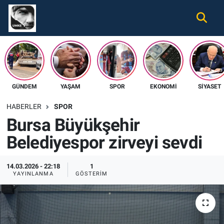
Gündem
Nöbetçi Eczaneler
Ekonomi
Hava Durumu
GÜNDEM
YAŞAM
SPOR
EKONOMI
SIYASET
Spor
Namaz Vakitleri
HABERLER
SPOR
Magazin
Trafik Durumu
Bursa Büyükşehir
Belediyespor zirveyi sevdi
Tüm Haberler
Süper Lig Puan Durumu ve Fikstür
İletişim
Tüm Manşetler
14.03.2026 - 22:18
1
YAYINLANMA
GÖSTERIM
Künye
Son Dakika Haberleri
Haber Arşivi