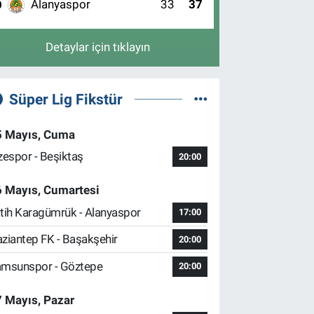
Alanyaspor
33
37
0
Detaylar için tıklayın
Süper Lig Fikstür
5 Mayıs, Cuma
zespor - Beşiktaş
20:00
6 Mayıs, Cumartesi
tih Karagümrük - Alanyaspor
17:00
ziantep FK - Başakşehir
20:00
msunspor - Göztepe
20:00
 Mayıs, Pazar