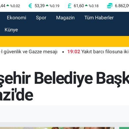
,44
53,39
61,60
6.862,0
%
0.02
%
0.19
%
0.18
Ekonomi
Spor
Magazin
Tüm Haberler
Künye
k ve Gazze mesajı
19:02
Yakıt barcı filosuna iki yeni gemi
ehir Belediye Başk
zi'de