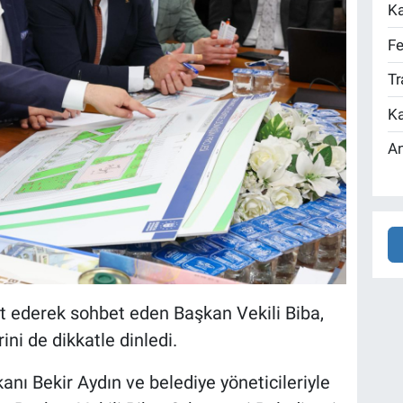
Ka
Fe
Tr
Ka
An
et ederek sohbet eden Başkan Vekili Biba,
ni de dikkatle dinledi.
nı Bekir Aydın ve belediye yöneticileriyle