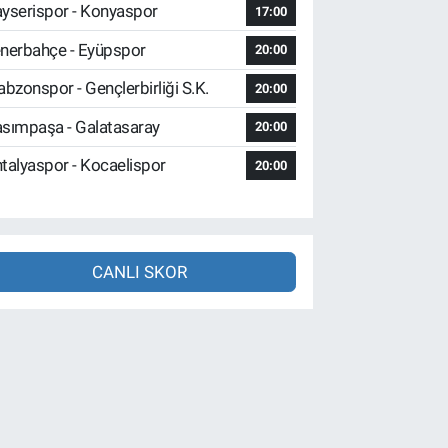
yserispor - Konyaspor
17:00
nerbahçe - Eyüpspor
20:00
abzonspor - Gençlerbirliği S.K.
20:00
sımpaşa - Galatasaray
20:00
talyaspor - Kocaelispor
20:00
CANLI SKOR