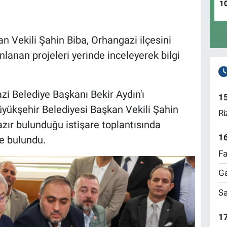
1
n Vekili Şahin Biba, Orhangazi ilçesini
lanan projeleri yerinde inceleyerek bilgi
zi Belediye Başkanı Bekir Aydın'ı
1
ükşehir Belediyesi Başkan Vekili Şahin
Ri
azır bulunduğu istişare toplantısında
1
de bulundu.
Fa
Ga
Sa
17