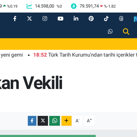
9
14.598,00
79.591,74
%
0.19
%
0
%
-1.82
18:52
Türk Tarih Kurumu'ndan tarihi içerikler tek platf
an Vekili
-
+
A
A