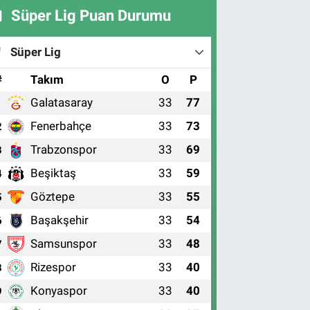
Süper Lig Puan Durumu
Süper Lig
#
Takım
O
P
Galatasaray
33
77
1
Fenerbahçe
33
73
2
Trabzonspor
33
69
3
Beşiktaş
33
59
4
Göztepe
33
55
5
Başakşehir
33
54
6
Samsunspor
33
48
7
Rizespor
33
40
8
Konyaspor
33
40
9