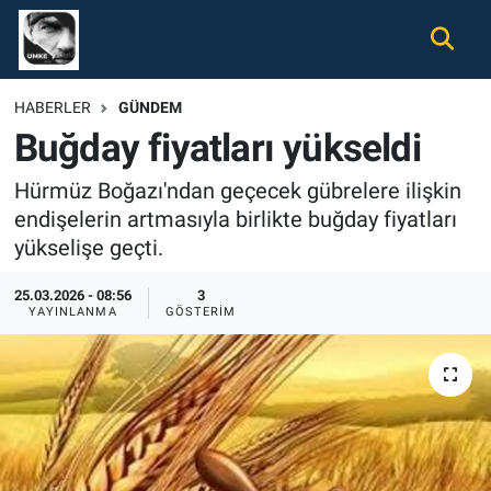
Gündem
Nöbetçi Eczaneler
HABERLER
GÜNDEM
Buğday fiyatları yükseldi
Ekonomi
Hava Durumu
Hürmüz Boğazı'ndan geçecek gübrelere ilişkin
Spor
Namaz Vakitleri
endişelerin artmasıyla birlikte buğday fiyatları
yükselişe geçti.
Magazin
Trafik Durumu
25.03.2026 - 08:56
3
Tüm Haberler
Süper Lig Puan Durumu ve Fikstür
YAYINLANMA
GÖSTERIM
İletişim
Tüm Manşetler
Künye
Son Dakika Haberleri
Haber Arşivi