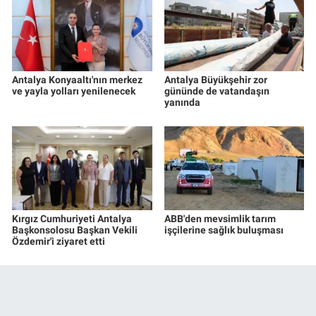
Antalya Konyaaltı'nın merkez
Antalya Büyükşehir zor
ve yayla yolları yenilenecek
gününde de vatandaşın
yanında
Kırgız Cumhuriyeti Antalya
ABB'den mevsimlik tarım
Başkonsolosu Başkan Vekili
işçilerine sağlık buluşması
Özdemir'i ziyaret etti