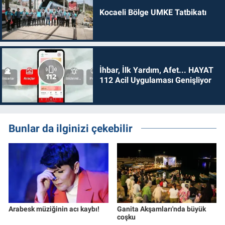
Kocaeli Bölge UMKE Tatbikatı
İhbar, İlk Yardım, Afet... HAYAT
112 Acil Uygulaması Genişliyor
Bunlar da ilginizi çekebilir
Arabesk müziğinin acı kaybı!
Ganita Akşamları'nda büyük
coşku