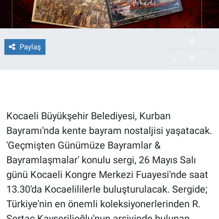
A
-
Paylaş
A
+
Kocaeli Büyükşehir Belediyesi, Kurban
Bayramı'nda kente bayram nostaljisi yaşatacak.
'Geçmişten Günümüze Bayramlar &
Bayramlaşmalar' konulu sergi, 26 Mayıs Salı
günü Kocaeli Kongre Merkezi Fuayesi'nde saat
13.30'da Kocaelililerle buluşturulacak. Sergide;
Türkiye'nin en önemli koleksiyonerlerinden R.
Sertaç Kayserilioğlu'nun arşivinde bulunan