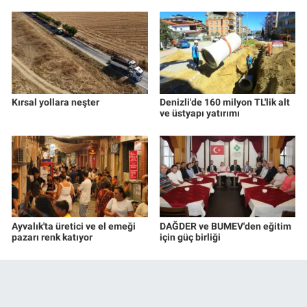
Kırsal yollara neşter
Denizli'de 160 milyon TL'lik alt
ve üstyapı yatırımı
Ayvalık'ta üretici ve el emeği
DAĞDER ve BUMEV'den eğitim
pazarı renk katıyor
için güç birliği