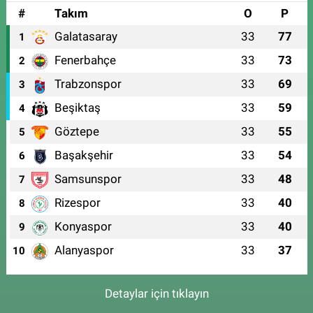
#
Takım
O
P
Galatasaray
33
77
1
Fenerbahçe
33
73
2
Trabzonspor
33
69
3
Beşiktaş
33
59
4
Göztepe
33
55
5
Başakşehir
33
54
6
Samsunspor
33
48
7
Rizespor
33
40
8
Konyaspor
33
40
9
Alanyaspor
33
37
10
Detaylar için tıklayın