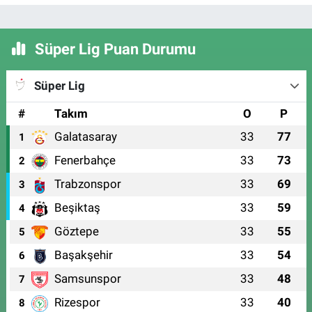
Süper Lig Puan Durumu
Süper Lig
#
Takım
O
P
Galatasaray
33
77
1
Fenerbahçe
33
73
2
Trabzonspor
33
69
3
Beşiktaş
33
59
4
Göztepe
33
55
5
Başakşehir
33
54
6
Samsunspor
33
48
7
Rizespor
33
40
8