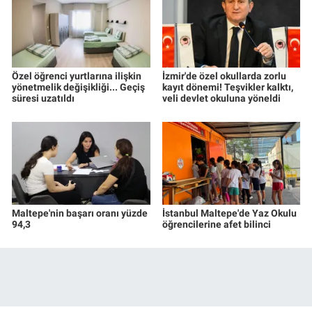
Özel öğrenci yurtlarına ilişkin
İzmir'de özel okullarda zorlu
yönetmelik değişikliği... Geçiş
kayıt dönemi! Teşvikler kalktı,
süresi uzatıldı
veli devlet okuluna yöneldi
Maltepe'nin başarı oranı yüzde
İstanbul Maltepe'de Yaz Okulu
94,3
öğrencilerine afet bilinci