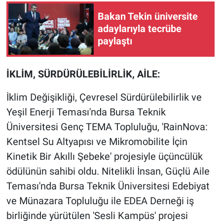
Bakan Tekin üniversite
adaylarıyla tecrübe
paylaştı
İKLİM, SÜRDÜRÜLEBİLİRLİK, AİLE:
İklim Değişikliği, Çevresel Sürdürülebilirlik ve
Yeşil Enerji Teması'nda Bursa Teknik
Üniversitesi Genç TEMA Topluluğu, 'RainNova:
Kentsel Su Altyapısı ve Mikromobilite İçin
Kinetik Bir Akıllı Şebeke' projesiyle üçüncülük
ödülünün sahibi oldu. Nitelikli İnsan, Güçlü Aile
Teması'nda Bursa Teknik Üniversitesi Edebiyat
ve Münazara Topluluğu ile EDEA Derneği iş
birliğinde yürütülen 'Sesli Kampüs' projesi