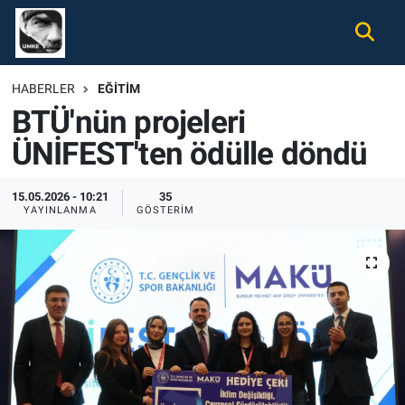
Gündem
Nöbetçi Eczaneler
HABERLER
EĞITIM
BTÜ'nün projeleri
Ekonomi
Hava Durumu
ÜNİFEST'ten ödülle döndü
Spor
Namaz Vakitleri
15.05.2026 - 10:21
35
Magazin
Trafik Durumu
YAYINLANMA
GÖSTERIM
Tüm Haberler
Süper Lig Puan Durumu ve Fikstür
İletişim
Tüm Manşetler
Künye
Son Dakika Haberleri
Haber Arşivi