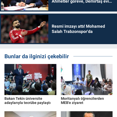
Ahmetler göreve, Demirtaş evine
dönmelidir'
Resmi imzayı attı! Mohamed
Salah Trabzonspor'da
Bunlar da ilginizi çekebilir
Bakan Tekin üniversite
Moritanyalı öğrencilerden
adaylarıyla tecrübe paylaştı
MEB'e ziyaret