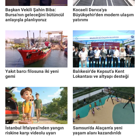
Başkan Vekili Şahin Biba:
Kocaeli Darıca'ya
Bursa'nın geleceğini bütüncül
Büyükşehir'den modern ulaşım
anlayışla planlıyoruz
yatırımı
Yakıt barcı filosuna iki yeni
Balıkesir'de Kepsut'a Kent
gemi
Lokantası ve altyapı desteği
İstanbul İtfaiyesi'nden yangın
Samsun'da Alaçam'a yeni
riskine karşı videolu uyarı
yaşam alanı kazandırıldı