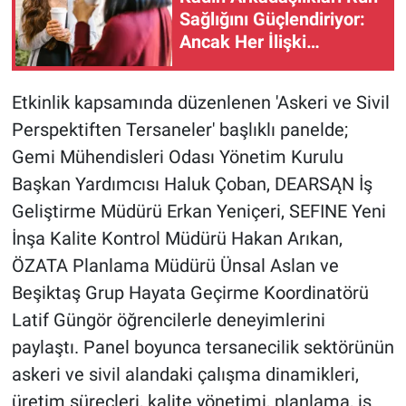
Sağlığını Güçlendiriyor:
Ancak Her İlişki
Destekleyici Değil
Etkinlik kapsamında düzenlenen 'Askeri ve Sivil
Perspektiften Tersaneler' başlıklı panelde;
Gemi Mühendisleri Odası Yönetim Kurulu
Başkan Yardımcısı Haluk Çoban, DEARSĄN İş
Geliştirme Müdürü Erkan Yeniçeri, SEFINE Yeni
İnşa Kalite Kontrol Müdürü Hakan Arıkan,
ÖZATA Planlama Müdürü Ünsal Aslan ve
Beşiktaş Grup Hayata Geçirme Koordinatörü
Latif Güngör öğrencilerle deneyimlerini
paylaştı. Panel boyunca tersanecilik sektörünün
askeri ve sivil alandaki çalışma dinamikleri,
üretim süreçleri, kalite yönetimi, planlama, iş