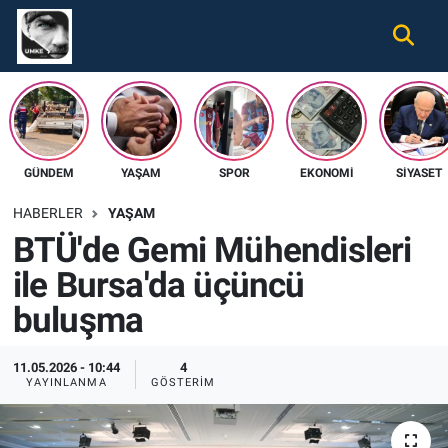
Gündem
Nöbetçi Eczaneler
Ekonomi
Hava Durumu
GÜNDEM
YAŞAM
SPOR
EKONOMI
SIYASET
Spor
Namaz Vakitleri
HABERLER
YAŞAM
Magazin
Trafik Durumu
BTÜ'de Gemi Mühendisleri
ile Bursa'da üçüncü
Tüm Haberler
Süper Lig Puan Durumu ve Fikstür
buluşma
İletişim
Tüm Manşetler
11.05.2026 - 10:44
4
Künye
Son Dakika Haberleri
YAYINLANMA
GÖSTERIM
Haber Arşivi