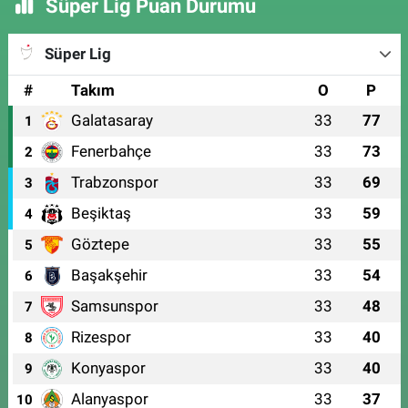
Süper Lig Puan Durumu
Süper Lig
#
Takım
O
P
Galatasaray
33
77
1
Fenerbahçe
33
73
2
Trabzonspor
33
69
3
Beşiktaş
33
59
4
Göztepe
33
55
5
Başakşehir
33
54
6
Samsunspor
33
48
7
Rizespor
33
40
8
Konyaspor
33
40
9
Alanyaspor
33
37
10