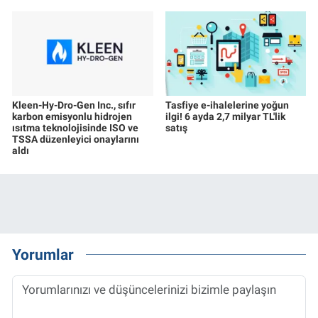
Kleen-Hy-Dro-Gen Inc., sıfır
Tasfiye e-ihalelerine yoğun
karbon emisyonlu hidrojen
ilgi! 6 ayda 2,7 milyar TL'lik
ısıtma teknolojisinde ISO ve
satış
TSSA düzenleyici onaylarını
aldı
Yorumlar