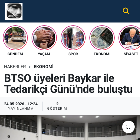
Gündem
Nöbetçi Eczaneler
Ekonomi
Hava Durumu
GÜNDEM
YAŞAM
SPOR
EKONOMI
SIYASET
Spor
Namaz Vakitleri
HABERLER
EKONOMI
Magazin
Trafik Durumu
BTSO üyeleri Baykar ile
Tedarikçi Günü'nde buluştu
Tüm Haberler
Süper Lig Puan Durumu ve Fikstür
İletişim
Tüm Manşetler
24.05.2026 - 12:34
2
YAYINLANMA
GÖSTERIM
Künye
Son Dakika Haberleri
Haber Arşivi