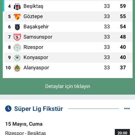
Beşiktaş
33
59
4
Göztepe
33
55
5
Başakşehir
33
54
6
Samsunspor
33
48
7
Rizespor
33
40
8
Konyaspor
33
40
9
Alanyaspor
33
37
10
Detaylar için tıklayın
Süper Lig Fikstür
15 Mayıs, Cuma
Rizespor - Beşiktaş
20:00