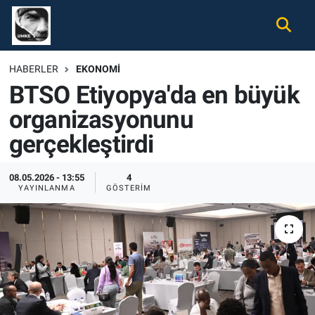
Gündem
Nöbetçi Eczaneler
HABERLER
EKONOMI
BTSO Etiyopya'da en büyük
Ekonomi
Hava Durumu
organizasyonunu
Spor
Namaz Vakitleri
gerçekleştirdi
Magazin
Trafik Durumu
08.05.2026 - 13:55
4
YAYINLANMA
GÖSTERIM
Tüm Haberler
Süper Lig Puan Durumu ve Fikstür
İletişim
Tüm Manşetler
Künye
Son Dakika Haberleri
Haber Arşivi