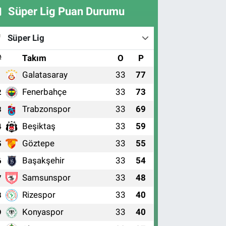
Süper Lig Puan Durumu
Süper Lig
#
Takım
O
P
Galatasaray
33
77
1
Fenerbahçe
33
73
2
Trabzonspor
33
69
3
Beşiktaş
33
59
4
Göztepe
33
55
5
Başakşehir
33
54
6
Samsunspor
33
48
7
Rizespor
33
40
8
Konyaspor
33
40
9