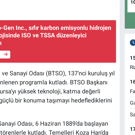
1
Gen Inc., sıfır karbon emisyonlu hidrojen
ojisinde ISO ve TSSA düzenleyici
ı
e
1
Ri
 ve Sanayi Odası (BTSO), 137'nci kuruluş yıl
nlenen programla kutladı. BTSO Başkanı
1
rsa'yı yüksek teknoloji, katma değerli
Fa
üçlü bir konuma taşımayı hedeflediklerini
Ga
Sa
Sanayi Odası, 6 Haziran 1889'da başlayan
17
törenlerle kutladı. Temelleri Koza Han'da