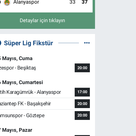
Alanyaspor
33
37
0
Detaylar için tıklayın
Süper Lig Fikstür
5 Mayıs, Cuma
zespor - Beşiktaş
20:00
6 Mayıs, Cumartesi
tih Karagümrük - Alanyaspor
17:00
ziantep FK - Başakşehir
20:00
msunspor - Göztepe
20:00
 Mayıs, Pazar