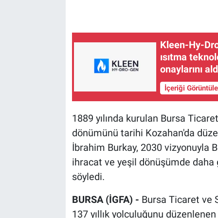
Kleen-Hy-Dro-
ısıtma teknol
onaylarını ald
İçeriği Görüntül
1889 yılında kurulan Bursa Ticaret
dönümünü tarihi Kozahan'da düze
İbrahim Burkay, 2030 vizyonuyla Bu
ihracat ve yeşil dönüşümde daha g
söyledi.
BURSA (İGFA) -
Bursa Ticaret ve 
137 yıllık yolculuğunu düzenlenen 