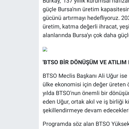
Burkay, '137 yıllık kurumsal hafız
güçle Bursa'nın üretim kapasitesini
gücünü artırmayı hedefliyoruz. 20
üretim, katma değerli ihracat, yeşi
alanlarında Bursa'yı çok daha güçl
'BTSO BİR DÖNÜŞÜM VE ATILIM
BTSO Meclis Başkanı Ali Uğur ise 
ülke ekonomisi için değer üreten 
yılda BTSO'nun önemli bir dönüşüm
eden Uğur, ortak akıl ve iş birliği 
şekillendirmeye devam edeceklerin
Programda söz alan BTSO Yüksek İ