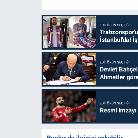
EDITÖRÜN SEÇTIĞI
Trabzonspor'u
İstanbul'da! İş
EDITÖRÜN SEÇTIĞI
Devlet Bahçel
Ahmetler göre
EDITÖRÜN SEÇTIĞI
Resmi imzayı
Bunlar da ilginizi çekebilir