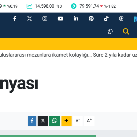
9
14.598,00
79.591,74
%
0.19
%
0
%
-1.82
ası mezunlara ikamet kolaylığı... Süre 2 yıla kadar uzatılabil
ünyası
-
+
A
A