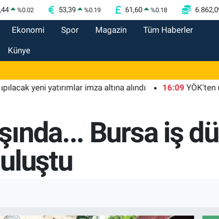
,44
53,39
61,60
6.862,0
%
0.02
%
0.19
%
0.18
Ekonomi
Spor
Magazin
Tüm Haberler
Künye
yeni yatırımlar imza altına alındı
16:09
YÖK'ten uluslarar
ında... Bursa iş d
uluştu