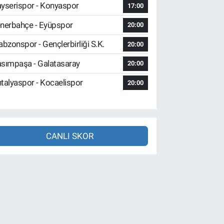
yserispor - Konyaspor
17:00
nerbahçe - Eyüpspor
20:00
abzonspor - Gençlerbirliği S.K.
20:00
sımpaşa - Galatasaray
20:00
talyaspor - Kocaelispor
20:00
CANLI SKOR