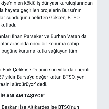
kiye'nin en köklü iş dünyası kuruluşlarından
da hayata geçirilen projelerin Bursa'nın
lar sunduğunu belirten Gökçen, BTSO
kutladı.
ları İlhan Parseker ve Burhan Vatan da
salar arasında öncü bir konuma sahip
n bugüne kuruma katkı sağlayan tüm
 Faik Çelik ise Odanın son yıllarda önemli
137 yıldır Bursa'ya değer katan BTSO, yeni
esini sürdürüyor' dedi.
İR ANLAM TAŞIYOR'
ği Başkanı İsa Altıkardeş ise BTSO'nun