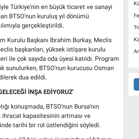
Ka
iyle Türkiye'nin en büyük ticaret ve sanayi
Fe
nan BTSO'nun kuruluş yıl dönümü
ılımıyla gerçekleştirildi.
Tr
Ka
 Kurulu Başkanı İbrahim Burkay, Meclis
clis başkanları, yüksek istişare kurulu
An
eri ile çok sayıda oda üyesi katıldı. Program
enk sunulurken, BTSO'nun kurucusu Osman
dilerek dua edildi.
 GELECEĞİ İNŞA EDİYORUZ'
tığı konuşmada, BTSO'nun Bursa'nın
 ihracat kapasitesinin artması ve
de tarihi bir rol üstlendiğini söyledi.