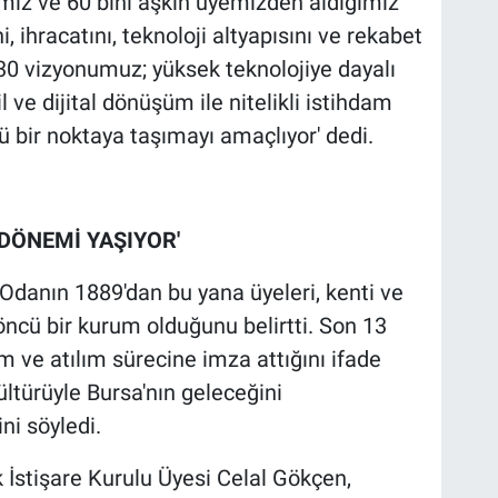
amız ve 60 bini aşkın üyemizden aldığımız
, ihracatını, teknoloji altyapısını ve rekabet
30 vizyonumuz; yüksek teknolojiye dayalı
l ve dijital dönüşüm ile nitelikli istihdam
ü bir noktaya taşımayı amaçlıyor' dedi.
 DÖNEMİ YAŞIYOR'
Odanın 1889'dan bu yana üyeleri, kenti ve
öncü bir kurum olduğunu belirtti. Son 13
 ve atılım sürecine imza attığını ifade
kültürüyle Bursa'nın geleceğini
i söyledi.
stişare Kurulu Üyesi Celal Gökçen,