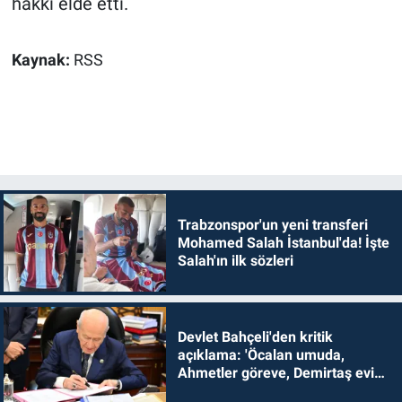
hakkı elde etti.
Kaynak:
RSS
Trabzonspor'un yeni transferi
Mohamed Salah İstanbul'da! İşte
Salah'ın ilk sözleri
Devlet Bahçeli'den kritik
açıklama: 'Öcalan umuda,
Ahmetler göreve, Demirtaş evine
dönmelidir'