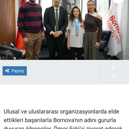
A
-
Paylaş
A
+
Ulusal ve uluslararası organizasyonlarda elde
ettikleri başarılarla Bornova'nın adını gururla
duyuran öğrenciler, Ömer Eşki'yi ziyaret ederek