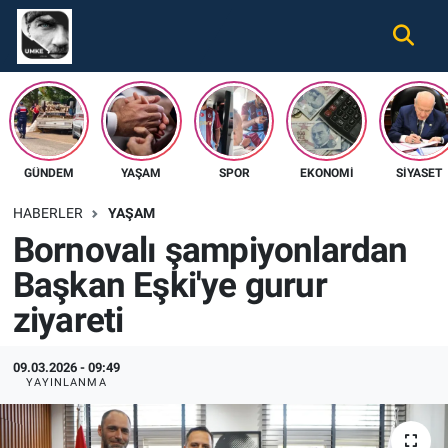
Gündem
Nöbetçi Eczaneler
Ekonomi
Hava Durumu
GÜNDEM
YAŞAM
SPOR
EKONOMI
SIYASET
Spor
Namaz Vakitleri
HABERLER
YAŞAM
Magazin
Trafik Durumu
Bornovalı şampiyonlardan
Başkan Eşki'ye gurur
Tüm Haberler
Süper Lig Puan Durumu ve Fikstür
ziyareti
İletişim
Tüm Manşetler
09.03.2026 - 09:49
Künye
Son Dakika Haberleri
YAYINLANMA
Haber Arşivi