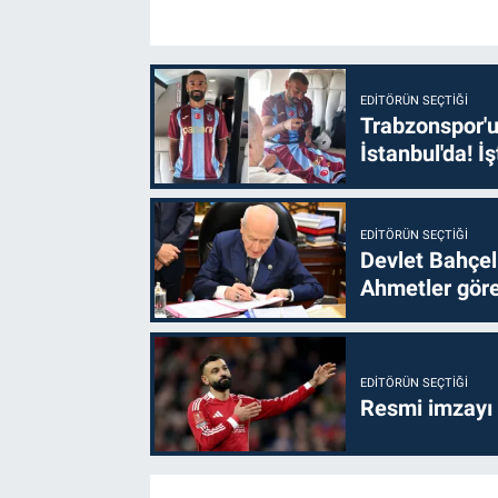
EDITÖRÜN SEÇTIĞI
Trabzonspor'u
İstanbul'da! İş
EDITÖRÜN SEÇTIĞI
Devlet Bahçel
Ahmetler göre
EDITÖRÜN SEÇTIĞI
Resmi imzayı