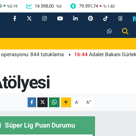
9
14.598,00
79.591,74
%
0.19
%
0
%
-1.82
rasyonu: 844 tutuklama
16:44
Adalet Bakanı Gürlek: Beh
tölyesi
-
+
A
A
Süper Lig Puan Durumu