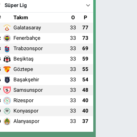
Süper Lig
#
Takım
O
P
Galatasaray
33
77
1
Fenerbahçe
33
73
2
Trabzonspor
33
69
3
Beşiktaş
33
59
4
Göztepe
33
55
5
Başakşehir
33
54
6
Samsunspor
33
48
7
Rizespor
33
40
8
Konyaspor
33
40
9
Alanyaspor
33
37
0