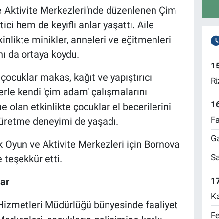
 Aktivite Merkezleri'nde düzenlenen Çim
ci hem de keyifli anlar yaşattı. Aile
kinlikte minikler, anneleri ve eğitmenleri
ını da ortaya koydu.
1
çocuklar makas, kağıt ve yapıştırıcı
Ri
erle kendi 'çim adam' çalışmalarını
1
 olan etkinlikte çocuklar el becerilerini
Fa
e üretme deneyimi de yaşadı.
Ga
k Oyun ve Aktivite Merkezleri için Bornova
Sa
 teşekkür etti.
17
ar
Ka
Hizmetleri Müdürlüğü bünyesinde faaliyet
Fe