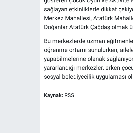
gösteren Çocuk Oyun ve Aktivite M
sağlayan etkinliklerle dikkat çeki
Merkez Mahallesi, Atatürk Mahalle
Doğanlar Atatürk Çağdaş olmak üz
Bu merkezlerde uzman eğitmenler 
öğrenme ortamı sunulurken, aileler
yapabilmelerine olanak sağlanıyor
yararlandığı merkezler, erken çoc
sosyal belediyecilik uygulaması ol
Kaynak:
RSS