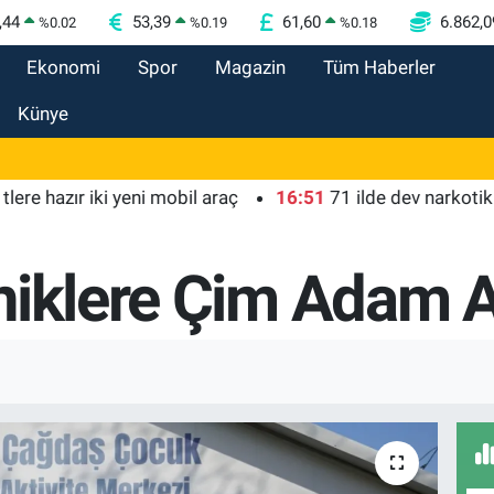
,44
53,39
61,60
6.862,0
%
0.02
%
0.19
%
0.18
Ekonomi
Spor
Magazin
Tüm Haberler
Künye
azır iki yeni mobil araç
16:51
71 ilde dev narkotik ope
niklere Çim Adam A