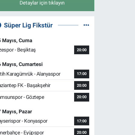
Detaylar için tıklayın
Süper Lig Fikstür
5 Mayıs, Cuma
zespor - Beşiktaş
20:00
6 Mayıs, Cumartesi
tih Karagümrük - Alanyaspor
17:00
ziantep FK - Başakşehir
20:00
msunspor - Göztepe
20:00
 Mayıs, Pazar
yserispor - Konyaspor
17:00
nerbahçe - Eyüpspor
20:00