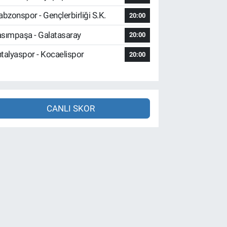
abzonspor - Gençlerbirliği S.K.
20:00
sımpaşa - Galatasaray
20:00
talyaspor - Kocaelispor
20:00
CANLI SKOR