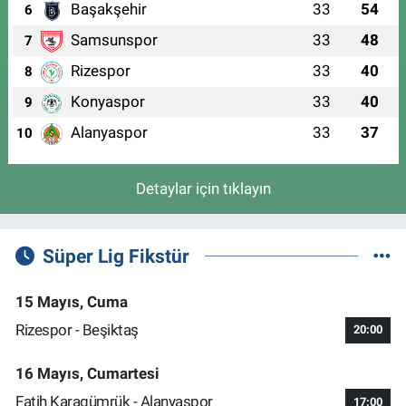
Başakşehir
33
54
6
Samsunspor
33
48
7
Rizespor
33
40
8
Konyaspor
33
40
9
Alanyaspor
33
37
10
Detaylar için tıklayın
Süper Lig Fikstür
15 Mayıs, Cuma
Rizespor - Beşiktaş
20:00
16 Mayıs, Cumartesi
Fatih Karagümrük - Alanyaspor
17:00