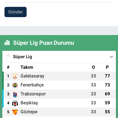
Gönder
Süper Lig Puan Durumu
Süper Lig
#
Takım
O
P
Galatasaray
33
77
1
Fenerbahçe
33
73
2
Trabzonspor
33
69
3
Beşiktaş
33
59
4
Göztepe
33
55
5