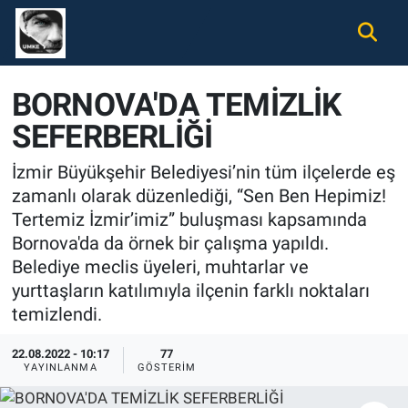
Gündem
Nöbetçi Eczaneler
BORNOVA'DA TEMİZLİK
Ekonomi
Hava Durumu
SEFERBERLİĞİ
Spor
Namaz Vakitleri
İzmir Büyükşehir Belediyesi’nin tüm ilçelerde eş
zamanlı olarak düzenlediği, “Sen Ben Hepimiz!
Magazin
Trafik Durumu
Tertemiz İzmir’imiz” buluşması kapsamında
Bornova'da da örnek bir çalışma yapıldı.
Tüm Haberler
Süper Lig Puan Durumu ve Fikstür
Belediye meclis üyeleri, muhtarlar ve
yurttaşların katılımıyla ilçenin farklı noktaları
İletişim
Tüm Manşetler
temizlendi.
Künye
Son Dakika Haberleri
22.08.2022 - 10:17
77
YAYINLANMA
GÖSTERIM
Haber Arşivi