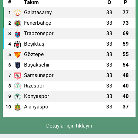
#
Takım
O
P
Galatasaray
33
77
1
Fenerbahçe
33
73
2
Trabzonspor
33
69
3
Beşiktaş
33
59
4
Göztepe
33
55
5
Başakşehir
33
54
6
Samsunspor
33
48
7
Rizespor
33
40
8
Konyaspor
33
40
9
Alanyaspor
33
37
10
Detaylar için tıklayın