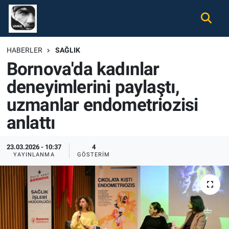
Gündem
Nöbetçi Eczaneler
HABERLER
SAĞLIK
Bornova'da kadınlar
Ekonomi
Hava Durumu
deneyimlerini paylaştı,
Spor
Namaz Vakitleri
uzmanlar endometriozisi
Magazin
Trafik Durumu
anlattı
Tüm Haberler
Süper Lig Puan Durumu ve Fikstür
23.03.2026 - 10:37
4
YAYINLANMA
GÖSTERIM
İletişim
Tüm Manşetler
Künye
Son Dakika Haberleri
Haber Arşivi