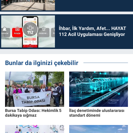
İhbar, İlk Yardım, Afet... HAYAT
112 Acil Uygulaması Genişliyor
Bunlar da ilginizi çekebilir
Bursa Tabip Odası: Hekimlik 5
İlaç denetiminde uluslararası
dakikaya sığmaz
standart dönemi