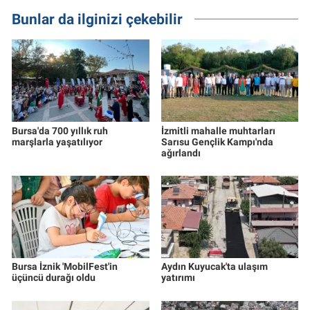
Bunlar da ilginizi çekebilir
Bursa'da 700 yıllık ruh
İzmitli mahalle muhtarları
marşlarla yaşatılıyor
Sarısu Gençlik Kampı'nda
ağırlandı
Bursa İznik 'MobilFest'in
Aydın Kuyucak'ta ulaşım
üçüncü durağı oldu
yatırımı