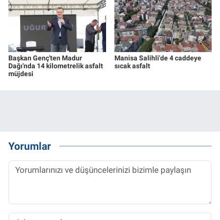
Başkan Genç'ten Madur
Manisa Salihli'de 4 caddeye
Dağı'nda 14 kilometrelik asfalt
sıcak asfalt
müjdesi
Yorumlar