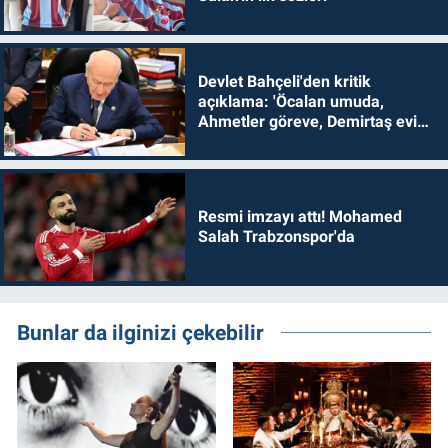
Devlet Bahçeli'den kritik
açıklama: 'Öcalan umuda,
Ahmetler göreve, Demirtaş evine
dönmelidir'
Resmi imzayı attı! Mohamed
Salah Trabzonspor'da
Bunlar da ilginizi çekebilir