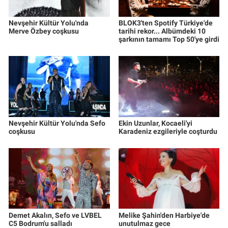
Nevşehir Kültür Yolu'nda
BLOK3'ten Spotify Türkiye'de
Merve Özbey coşkusu
tarihi rekor... Albümdeki 10
şarkının tamamı Top 50'ye girdi
Nevşehir Kültür Yolu'nda Sefo
Ekin Uzunlar, Kocaeli'yi
coşkusu
Karadeniz ezgileriyle coşturdu
Demet Akalın, Sefo ve LVBEL
Melike Şahin'den Harbiye'de
C5 Bodrum'u salladı
unutulmaz gece