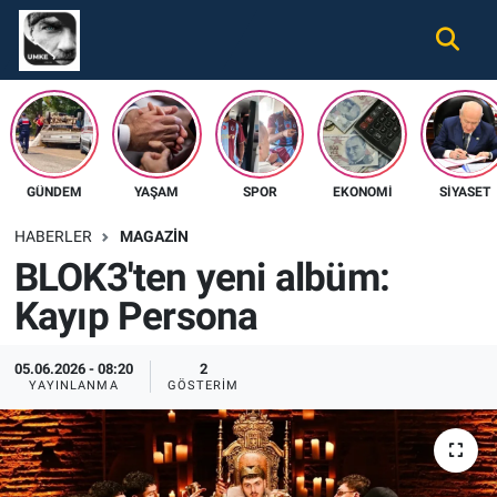
Gündem
Nöbetçi Eczaneler
Ekonomi
Hava Durumu
GÜNDEM
YAŞAM
SPOR
EKONOMI
SIYASET
Spor
Namaz Vakitleri
HABERLER
MAGAZIN
Magazin
Trafik Durumu
BLOK3'ten yeni albüm:
Kayıp Persona
Tüm Haberler
Süper Lig Puan Durumu ve Fikstür
İletişim
Tüm Manşetler
05.06.2026 - 08:20
2
YAYINLANMA
GÖSTERIM
Künye
Son Dakika Haberleri
Haber Arşivi