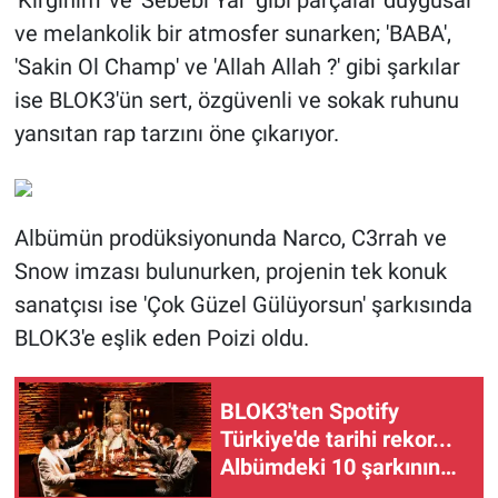
'Kırgınım' ve 'Sebebi Yar' gibi parçalar duygusal
ve melankolik bir atmosfer sunarken; 'BABA',
'Sakin Ol Champ' ve 'Allah Allah ?' gibi şarkılar
ise BLOK3'ün sert, özgüvenli ve sokak ruhunu
yansıtan rap tarzını öne çıkarıyor.
Albümün prodüksiyonunda Narco, C3rrah ve
Snow imzası bulunurken, projenin tek konuk
sanatçısı ise 'Çok Güzel Gülüyorsun' şarkısında
BLOK3'e eşlik eden Poizi oldu.
BLOK3'ten Spotify
Türkiye'de tarihi rekor...
Albümdeki 10 şarkının
tamamı Top 50'ye girdi