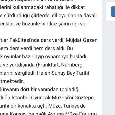
elerini kullanmadaki rahatlığı ile dikkat
 sürdürdüğü şiirlerde, dil oyunlarına dayalı
cuklar ve hüzünle birlikte şairin ilgi ve
lar Fakültesi'nde ders verdi, Müjdat Gezen
hem ders verdi hem ders aldı. Bu
lik oyunlar hazırlayıp oynamaya başladı.
 ve yurtdışında (Frankfurt, Nürnberg,
nlarını sergiledi. Halen Sunay Bey Tarihi
etmektedir.
dünyanın dört bir yanından topladığı
kurduğu İstanbul Oyuncak Müzesi'ni Göztepe,
tarihi bir konakta açtı. Müze, Türkiye'de
Avrupa Konseyi'ne bağlı Avrupa Müze Forumu