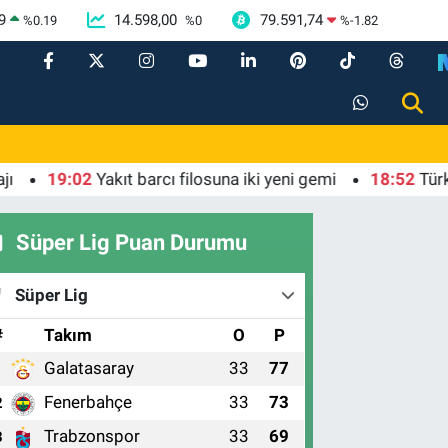
9
14.598,00
79.591,74
%
0.19
%
0
%
-1.82
19:02
Yakıt barcı filosuna iki yeni gemi
18:52
Türk Tari
Süper Lig Puan Durumu
Süper Lig
#
Takım
O
P
Galatasaray
33
77
1
Fenerbahçe
33
73
2
Trabzonspor
33
69
3