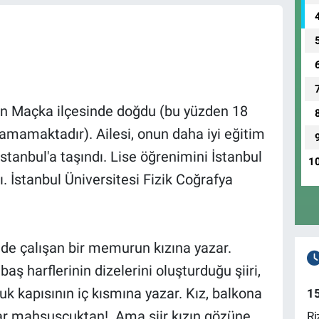
un Maçka ilçesinde doğdu (bu yüzden 18
mamaktadır). Ailesi, onun daha iyi eğitim
stanbul'a taşındı. Lise öğrenimini İstanbul
1
 İstanbul Üniversitesi Fizik Coğrafya
'nde çalışan bir memurun kızına yazar.
aş harflerinin dizelerini oluşturduğu şiiri,
uk kapısının iç kısmına yazar. Kız, balkona
1
ar mahsusçuktan!. Ama şiir kızın gözüne
Ri