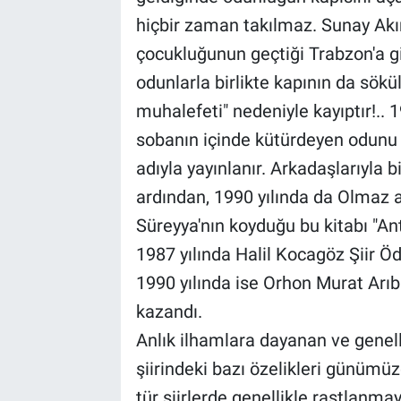
hiçbir zaman takılmaz. Sunay Akın y
çocukluğunun geçtiği Trabzon'a git
odunlarla birlikte kapının da sökülü
muhalefeti" nedeniyle kayıptır!.. 19
sobanın içinde kütürdeyen odunu anl
adıyla yayınlanır. Arkadaşlarıyla b
ardından, 1990 yılında da Olmaz ad
Süreyya'nın koyduğu bu kitabı "Ant
1987 yılında Halil Kocagöz Şiir Ödü
1990 yılında ise Orhon Murat Arıbur
kazandı.
Anlık ilhamlara dayanan ve genellik
şiirindeki bazı özelikleri günümüz
tür şiirlerde genellikle rastlanmay