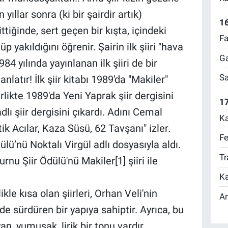
ıllar sonra (ki bir şairdir artık)
1
tiğinde, sert geçen bir kışta, içindeki
Fa
p yakıldığını öğrenir. Şairin ilk şiiri "hava
Ga
84 yılında yayınlanan ilk şiiri de bir
Sa
atır! İlk şiir kitabı 1989'da "Makiler"
irlikte 1989'da Yeni Yaprak şiir dergisini
17
lı şiir dergisini çıkardı. Adını Cemal
Ka
ik Acılar, Kaza Süsü, 62 Tavşanı" izler.
Fe
lü’nü Noktalı Virgül adlı dosyasıyla aldı.
Tr
nu Şiir Ödülü'nü Makiler[1] şiiri ile
Ka
le kısa olan şiirleri, Orhan Veli'nin
An
de sürdüren bir yapıya sahiptir. Ayrıca, bu
an, yumuşak, lirik bir tonu vardır.