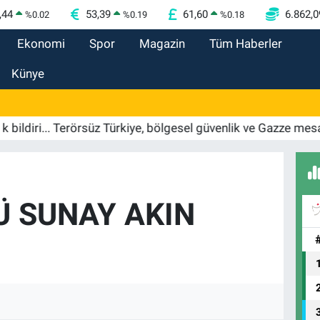
,44
53,39
61,60
6.862,0
%
0.02
%
0.19
%
0.18
Ekonomi
Spor
Magazin
Tüm Haberler
Künye
i... Terörsüz Türkiye, bölgesel güvenlik ve Gazze mesajı
Ü SUNAY AKIN