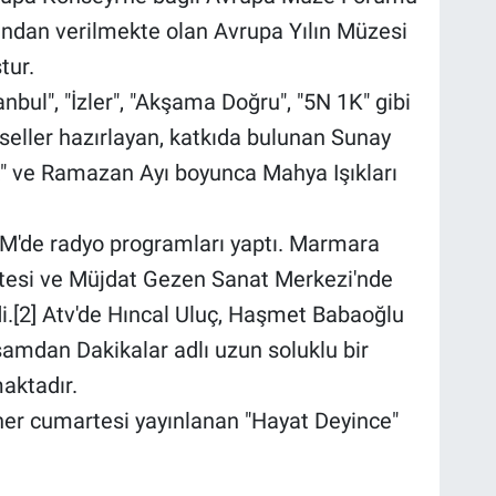
dan verilmekte olan Avrupa Yılın Müzesi
tur.
bul", "İzler", "Akşama Doğru", "5N 1K" gibi
seller hazırlayan, katkıda bulunan Sunay
k" ve Ramazan Ayı boyunca Mahya Işıkları
M'de radyo programları yaptı. Marmara
ltesi ve Müjdat Gezen Sanat Merkezi'nde
di.[2] Atv'de Hıncal Uluç, Haşmet Babaoğlu
aşamdan Dakikalar adlı uzun soluklu bir
aktadır.
 her cumartesi yayınlanan "Hayat Deyince"