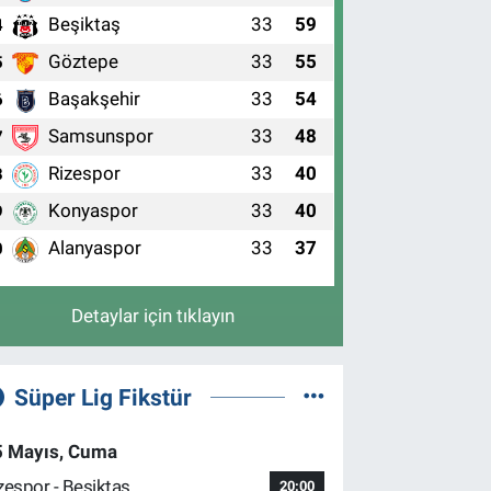
Beşiktaş
33
59
4
Göztepe
33
55
5
Başakşehir
33
54
6
Samsunspor
33
48
7
Rizespor
33
40
8
Konyaspor
33
40
9
Alanyaspor
33
37
0
Detaylar için tıklayın
Süper Lig Fikstür
5 Mayıs, Cuma
zespor - Beşiktaş
20:00