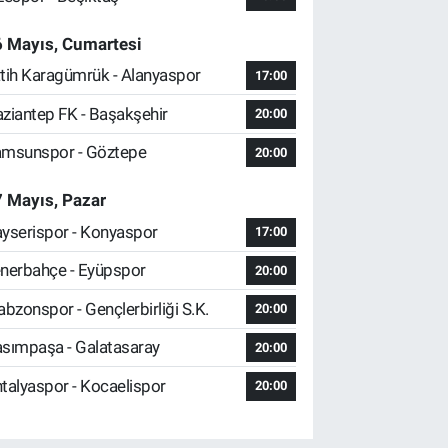
6 Mayıs, Cumartesi
tih Karagümrük - Alanyaspor
17:00
ziantep FK - Başakşehir
20:00
msunspor - Göztepe
20:00
 Mayıs, Pazar
yserispor - Konyaspor
17:00
nerbahçe - Eyüpspor
20:00
abzonspor - Gençlerbirliği S.K.
20:00
sımpaşa - Galatasaray
20:00
talyaspor - Kocaelispor
20:00