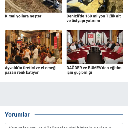
Kırsal yollara neşter
Denizli'de 160 milyon TL'lik alt
ve üstyapı yatırımı
Ayvalık'ta üretici ve el emeği
DAĞDER ve BUMEV'den eğitim
pazarı renk katıyor
için güç birliği
Yorumlar