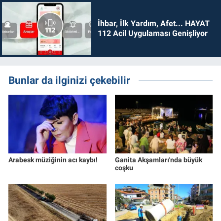
İhbar, İlk Yardım, Afet... HAYAT
112 Acil Uygulaması Genişliyor
Bunlar da ilginizi çekebilir
Arabesk müziğinin acı kaybı!
Ganita Akşamları'nda büyük
coşku