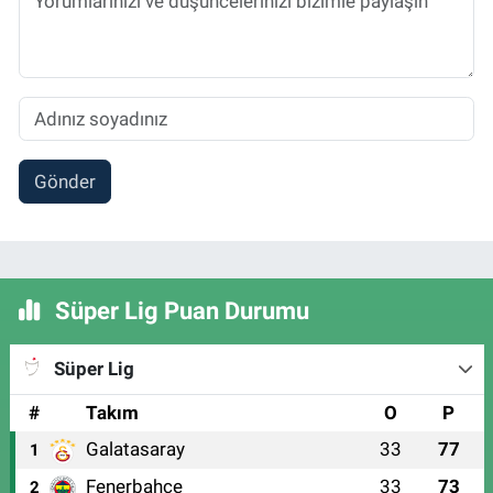
Gönder
Süper Lig Puan Durumu
Süper Lig
#
Takım
O
P
Galatasaray
33
77
1
Fenerbahçe
33
73
2