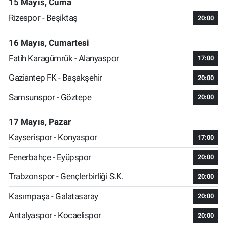
15 Mayıs, Cuma
Rizespor - Beşiktaş
20:00
16 Mayıs, Cumartesi
Fatih Karagümrük - Alanyaspor
17:00
Gaziantep FK - Başakşehir
20:00
Samsunspor - Göztepe
20:00
17 Mayıs, Pazar
Kayserispor - Konyaspor
17:00
Fenerbahçe - Eyüpspor
20:00
Trabzonspor - Gençlerbirliği S.K.
20:00
Kasımpaşa - Galatasaray
20:00
Antalyaspor - Kocaelispor
20:00