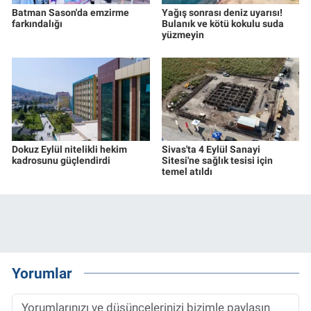
Batman Sason'da emzirme
Yağış sonrası deniz uyarısı!
farkındalığı
Bulanık ve kötü kokulu suda
yüzmeyin
Dokuz Eylül nitelikli hekim
Sivas'ta 4 Eylül Sanayi
kadrosunu güçlendirdi
Sitesi'ne sağlık tesisi için
temel atıldı
Yorumlar