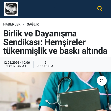
Gündem
Nöbetçi Eczaneler
HABERLER
SAĞLIK
Birlik ve Dayanışma
Ekonomi
Hava Durumu
Sendikası: Hemşireler
Spor
Namaz Vakitleri
tükenmişlik ve baskı altında
Magazin
Trafik Durumu
12.05.2026 - 10:06
2
YAYINLANMA
GÖSTERIM
Tüm Haberler
Süper Lig Puan Durumu ve Fikstür
İletişim
Tüm Manşetler
Künye
Son Dakika Haberleri
Haber Arşivi