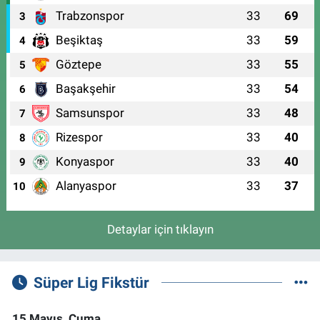
Trabzonspor
33
69
3
Beşiktaş
33
59
4
Göztepe
33
55
5
Başakşehir
33
54
6
Samsunspor
33
48
7
Rizespor
33
40
8
Konyaspor
33
40
9
Alanyaspor
33
37
10
Detaylar için tıklayın
Süper Lig Fikstür
15 Mayıs, Cuma