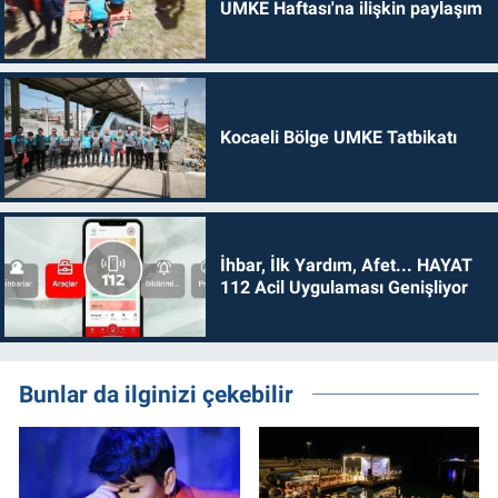
UMKE Haftası'na ilişkin paylaşım
Kocaeli Bölge UMKE Tatbikatı
İhbar, İlk Yardım, Afet... HAYAT
112 Acil Uygulaması Genişliyor
Bunlar da ilginizi çekebilir