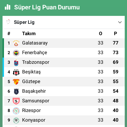
Süper Lig Puan Durumu
Süper Lig
#
Takım
O
P
Galatasaray
33
77
1
Fenerbahçe
33
73
2
Trabzonspor
33
69
3
Beşiktaş
33
59
4
Göztepe
33
55
5
Başakşehir
33
54
6
Samsunspor
33
48
7
Rizespor
33
40
8
Konyaspor
33
40
9