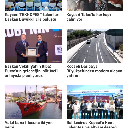
Kayseri TEKNOFEST takımları
Kayseri Talas'ta her kapı
Başkan Büyükkılıç'la buluştu
çalınıyor
Başkan Vekili Şahin Biba:
Kocaeli Darıca'ya
Bursa'nın geleceğini bütüncül
Büyükşehir'den modern ulaşım
anlayışla planlıyoruz
yatırımı
Yakıt barcı filosuna iki yeni
Balıkesir'de Kepsut'a Kent
gemi
Lokantası ve altyapı desteği