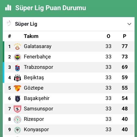
Süper Lig Puan Durumu
Süper Lig
#
Takım
O
P
Galatasaray
33
77
1
Fenerbahçe
33
73
2
Trabzonspor
33
69
3
Beşiktaş
33
59
4
Göztepe
33
55
5
Başakşehir
33
54
6
Samsunspor
33
48
7
Rizespor
33
40
8
Konyaspor
33
40
9