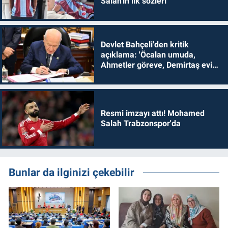
Salah'ın ilk sözleri
Devlet Bahçeli'den kritik
açıklama: 'Öcalan umuda,
Ahmetler göreve, Demirtaş evine
dönmelidir'
Resmi imzayı attı! Mohamed
Salah Trabzonspor'da
Bunlar da ilginizi çekebilir