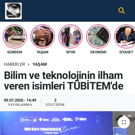
Gündem
Nöbetçi Eczaneler
Ekonomi
Hava Durumu
GÜNDEM
YAŞAM
SPOR
EKONOMI
SIYASET
Spor
Namaz Vakitleri
HABERLER
YAŞAM
Magazin
Trafik Durumu
Bilim ve teknolojinin ilham
veren isimleri TÜBİTEM'de
Tüm Haberler
Süper Lig Puan Durumu ve Fikstür
İletişim
Tüm Manşetler
09.07.2026 - 14:49
2
YAYINLANMA
GÖSTERIM
Künye
Son Dakika Haberleri
Haber Arşivi