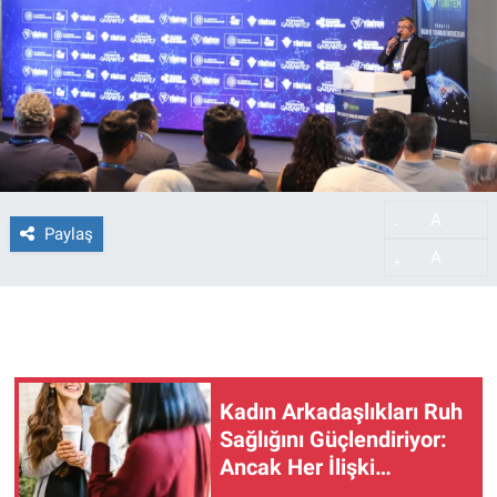
A
-
Paylaş
A
+
Kadın Arkadaşlıkları Ruh
Sağlığını Güçlendiriyor:
Ancak Her İlişki
Destekleyici Değil