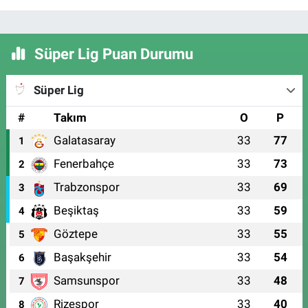
Süper Lig Puan Durumu
Süper Lig
#
Takım
O
P
Galatasaray
33
77
1
Fenerbahçe
33
73
2
Trabzonspor
33
69
3
Beşiktaş
33
59
4
Göztepe
33
55
5
Başakşehir
33
54
6
Samsunspor
33
48
7
Rizespor
33
40
8