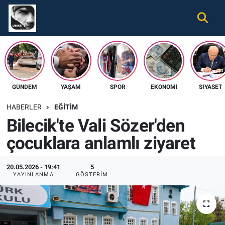
Gündem
Nöbetçi Eczaneler
Ekonomi
Hava Durumu
GÜNDEM
YAŞAM
SPOR
EKONOMI
SIYASET
Spor
Namaz Vakitleri
HABERLER
EĞITIM
Magazin
Trafik Durumu
Bilecik'te Vali Sözer'den
çocuklara anlamlı ziyaret
Tüm Haberler
Süper Lig Puan Durumu ve Fikstür
İletişim
Tüm Manşetler
20.05.2026 - 19:41
5
YAYINLANMA
GÖSTERIM
Künye
Son Dakika Haberleri
Haber Arşivi