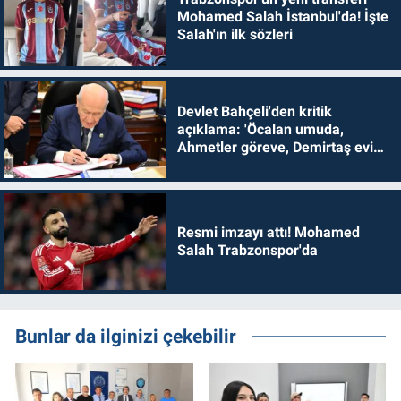
Mohamed Salah İstanbul'da! İşte
Salah'ın ilk sözleri
Devlet Bahçeli'den kritik
açıklama: 'Öcalan umuda,
Ahmetler göreve, Demirtaş evine
dönmelidir'
Resmi imzayı attı! Mohamed
Salah Trabzonspor'da
Bunlar da ilginizi çekebilir