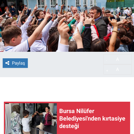
A
-
Paylaş
A
+
Bursa Nilüfer
Belediyesi'nden kırtasiye
desteği