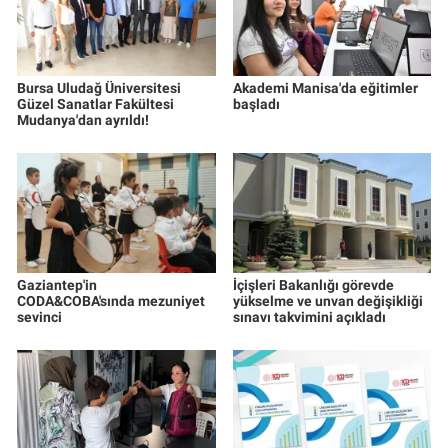
Bursa Uludağ Üniversitesi
Akademi Manisa'da eğitimler
Güzel Sanatlar Fakültesi
başladı
Mudanya'dan ayrıldı!
Gaziantep'in
İçişleri Bakanlığı görevde
CODA&COBA'sında mezuniyet
yükselme ve unvan değişikliği
sevinci
sınavı takvimini açıkladı