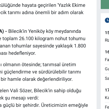
cülüğünde hayata geçirilen 'Yazlık Ekime
ecik tarımı adına önemli bir adım olarak
A) -
Bilecik'in Yeniköy köy meydanında
1
re toplam 26.100 kilogram nohut tohumu
Ri
ğlanan tohumlar sayesinde yaklaşık 1.800
1
ası hedefleniyor.
Fa
mı olmanın ötesinde; tarımsal üretim
Ga
rini güçlendirme ve sürdürülebilir tarımı
Sa
bir hamle olarak değerlendiriliyor.
17
len Vali Sözer, Bilecik'in sahip olduğu
ek şu mesajı verdi:
Ka
da güçlü bir şehirdir. Üreticimizin emeğiyle
Fe