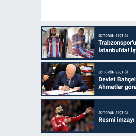
EDITÖRÜN SEÇTIĞI
Trabzonspor'u
İstanbul'da! İş
EDITÖRÜN SEÇTIĞI
Devlet Bahçel
Ahmetler göre
EDITÖRÜN SEÇTIĞI
Resmi imzayı