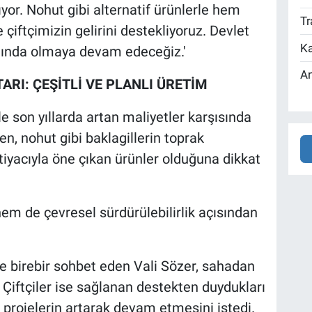
or. Nohut gibi alternatif ürünlerle hem
Tr
e çiftçimizin gelirini destekliyoruz. Devlet
Ka
nında olmaya devam edeceğiz.'
An
RI: ÇEŞİTLİ VE PLANLI ÜRETİM
le son yıllarda artan maliyetler karşısında
ken, nohut gibi baklagillerin toprak
htiyacıyla öne çıkan ürünler olduğuna dikkat
m de çevresel sürdürülebilirlik açısından
le birebir sohbet eden Vali Sözer, sahadan
. Çiftçiler ise sağlanan destekten duydukları
 projelerin artarak devam etmesini istedi.