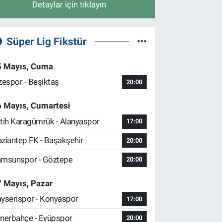
Detaylar için tıklayın
Süper Lig Fikstür
5 Mayıs, Cuma
zespor - Beşiktaş
20:00
6 Mayıs, Cumartesi
tih Karagümrük - Alanyaspor
17:00
ziantep FK - Başakşehir
20:00
msunspor - Göztepe
20:00
 Mayıs, Pazar
yserispor - Konyaspor
17:00
nerbahçe - Eyüpspor
20:00