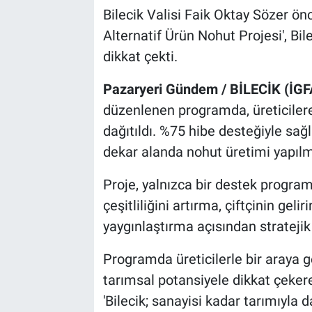
Bilecik Valisi Faik Oktay Sözer ön
Alternatif Ürün Nohut Projesi', Bil
dikkat çekti.
Pazaryeri Gündem / BİLECİK (İGF
düzenlenen programda, üreticile
dağıtıldı. %75 hibe desteğiyle sa
dekar alanda nohut üretimi yapılm
Proje, yalnızca bir destek progra
çeşitliliğini artırma, çiftçinin geli
yaygınlaştırma açısından stratejik 
Programda üreticilerle bir araya ge
tarımsal potansiyele dikkat çeker
'Bilecik; sanayisi kadar tarımıyla 