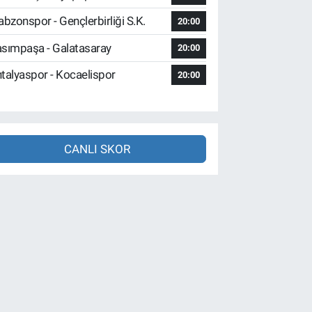
abzonspor - Gençlerbirliği S.K.
20:00
sımpaşa - Galatasaray
20:00
talyaspor - Kocaelispor
20:00
CANLI SKOR