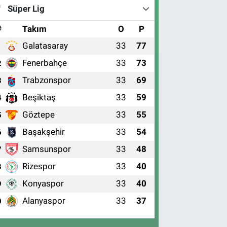
Süper Lig
#
Takım
O
P
Galatasaray
33
77
1
Fenerbahçe
33
73
2
Trabzonspor
33
69
3
Beşiktaş
33
59
4
Göztepe
33
55
5
Başakşehir
33
54
6
Samsunspor
33
48
7
Rizespor
33
40
8
Konyaspor
33
40
9
Alanyaspor
33
37
0