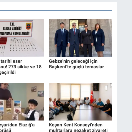
tarihi eser
Gebze'nin geleceği için
nu! 273 sikke ve 18
Başkent'te güçlü temaslar
geçirildi
eşan'dan Elazığ'a
Keşan Kent Konseyi'nden
prüsü
muhtarlara nezaket ziyareti