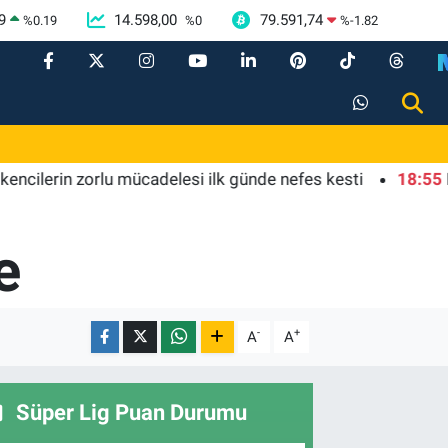
9
14.598,00
79.591,74
%
0.19
%
0
%
-1.82
rin zorlu mücadelesi ilk günde nefes kesti
18:55
Bursa'd
e
-
+
A
A
Süper Lig Puan Durumu