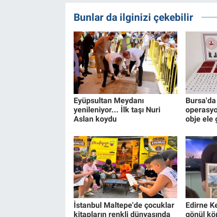
Bunlar da ilginizi çekebilir
Eyüpsultan Meydanı
Bursa'da 
yenileniyor... İlk taşı Nuri
operasyo
Aslan koydu
obje ele 
İstanbul Maltepe'de çocuklar
Edirne K
kitapların renkli dünyasında
gönül kö