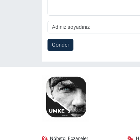
Gönder
Nöbetçi Eczaneler
H