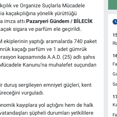
kçılık ve Organize Suçlarla Mücadele
ia kaçakçılığına yönelik yürüttüğü
a imza attı.
Pazaryeri Gündem / BİLECİK
kaçak sigara ve parfüm ele geçirildi.
1
 ekiplerinin yaptığı aramalarda 740 paket
Ri
ümrük kaçağı parfüm ve 1 adet gümrük
1
perasyon kapsamında A.A.D. (25) adlı şahıs
Fa
la Mücadele Kanunu’na muhalefet suçundan
Ga
Sa
r duruş sergileyen emniyet güçleri, kent
üreceğini vurguladı.
17
onomik kayıplara yol açtığını hem de halk
Ka
, vatandaşları şüpheli durumları yetkililere
Fe