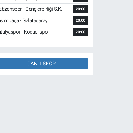
abzonspor - Gençlerbirliği S.K.
20:00
sımpaşa - Galatasaray
20:00
talyaspor - Kocaelispor
20:00
CANLI SKOR