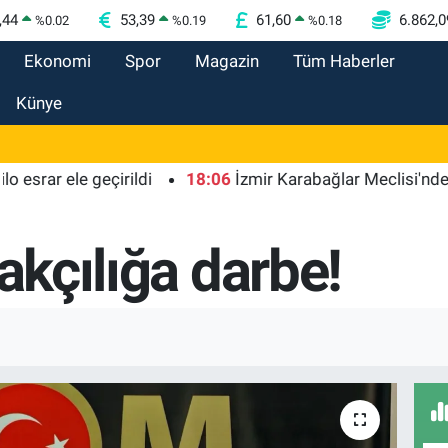
,44
53,39
61,60
6.862,0
%
0.02
%
0.19
%
0.18
Ekonomi
Spor
Magazin
Tüm Haberler
Künye
ele geçirildi
18:06
İzmir Karabağlar Meclisi'nde komisy
çakçılığa darbe!