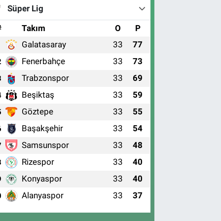
Süper Lig
#
Takım
O
P
Galatasaray
33
77
1
Fenerbahçe
33
73
2
Trabzonspor
33
69
3
Beşiktaş
33
59
4
Göztepe
33
55
5
Başakşehir
33
54
6
Samsunspor
33
48
7
Rizespor
33
40
8
Konyaspor
33
40
9
Alanyaspor
33
37
0