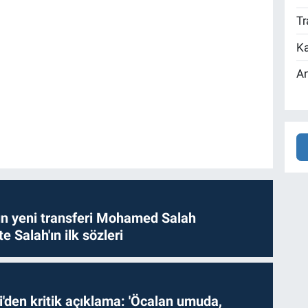
Tr
Ka
An
n yeni transferi Mohamed Salah
te Salah'ın ilk sözleri
i'den kritik açıklama: 'Öcalan umuda,