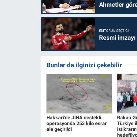
Ahmetler göre
EDITÖRÜN SEÇTIĞI
Resmi imzayı
Bunlar da ilginizi çekebilir
Hakkari'de JİHA destekli
Bakan Gö
operasyonda 253 kilo esrar
Türkiye i
ele geçirildi
istikrarı
hedefliy