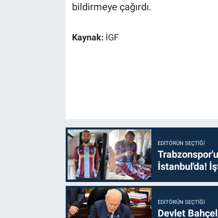
bildirmeye çağırdı.
Kaynak:
İGF
EDITÖRÜN SEÇTIĞI
Trabzonspor'u
İstanbul'da! İş
EDITÖRÜN SEÇTIĞI
Devlet Bahçel