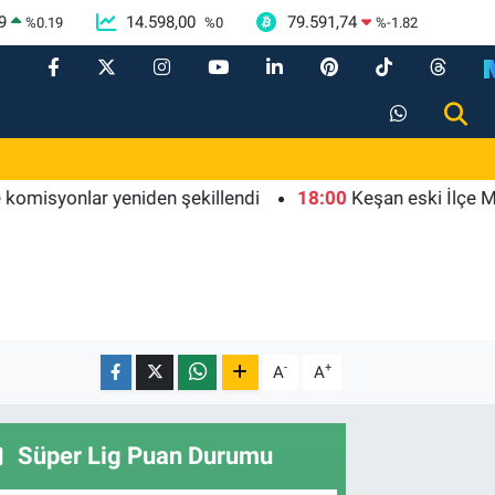
9
14.598,00
79.591,74
%
0.19
%
0
%
-1.82
onlar yeniden şekillendi
18:00
Keşan eski İlçe Millî Eği
-
+
A
A
Süper Lig Puan Durumu