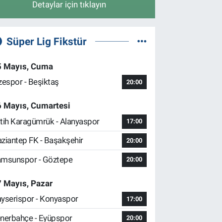
Detaylar için tıklayın
Süper Lig Fikstür
5 Mayıs, Cuma
zespor - Beşiktaş
20:00
6 Mayıs, Cumartesi
tih Karagümrük - Alanyaspor
17:00
ziantep FK - Başakşehir
20:00
msunspor - Göztepe
20:00
 Mayıs, Pazar
yserispor - Konyaspor
17:00
nerbahçe - Eyüpspor
20:00