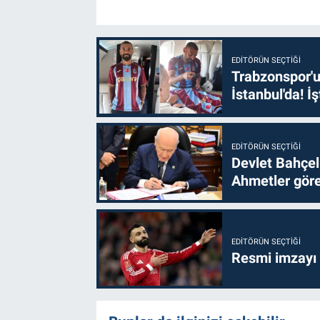
EDITÖRÜN SEÇTIĞI
Trabzonspor'u
İstanbul'da! İş
EDITÖRÜN SEÇTIĞI
Devlet Bahçel
Ahmetler göre
EDITÖRÜN SEÇTIĞI
Resmi imzayı