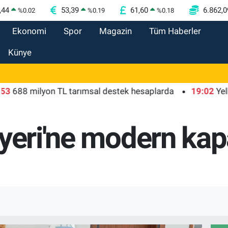
,44
53,39
61,60
6.862,0
%
0.02
%
0.19
%
0.18
Ekonomi
Spor
Magazin
Tüm Haberler
Künye
 milyon TL tarımsal destek hesaplarda
19:02
Yelkencile
yeri'ne modern kap