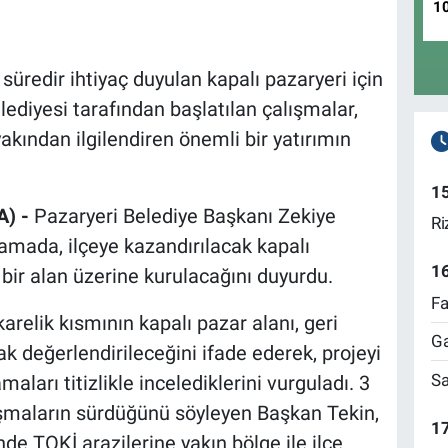
1
 süredir ihtiyaç duyulan kapalı pazaryeri için
lediyesi tarafından başlatılan çalışmalar,
kından ilgilendiren önemli bir yatırımın
1
A) -
Pazaryeri Belediye Başkanı Zekiye
Ri
lamada, ilçeye kazandırılacak kapalı
1
ir alan üzerine kurulacağını duyurdu.
Fa
arelik kısmının kapalı pazar alanı, geri
Ga
k değerlendirileceğini ifade ederek, projeyi
Sa
ları titizlikle incelediklerini vurguladı. 3
lışmaların sürdüğünü söyleyen Başkan Tekin,
17
de TOKİ arazilerine yakın bölge ile ilçe