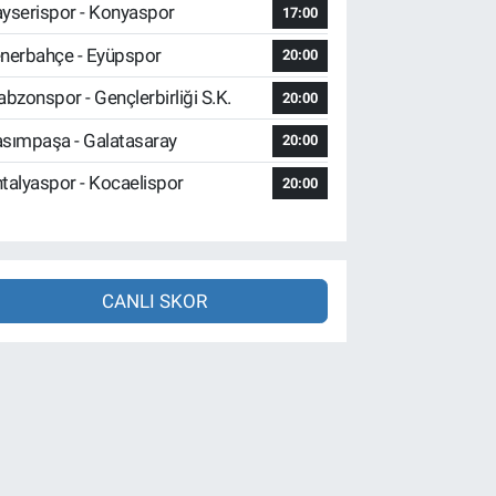
yserispor - Konyaspor
17:00
nerbahçe - Eyüpspor
20:00
abzonspor - Gençlerbirliği S.K.
20:00
sımpaşa - Galatasaray
20:00
talyaspor - Kocaelispor
20:00
CANLI SKOR