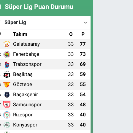
Süper Lig Puan Durumu
Süper Lig
#
Takım
O
P
Galatasaray
33
77
1
Fenerbahçe
33
73
2
Trabzonspor
33
69
3
Beşiktaş
33
59
4
Göztepe
33
55
5
Başakşehir
33
54
6
Samsunspor
33
48
7
Rizespor
33
40
8
Konyaspor
33
40
9