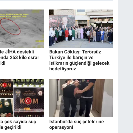
de JİHA destekli
Bakan Göktaş: Terörsüz
nda 253 kilo esrar
Türkiye ile barışın ve
ldi
istikrarın güçlendiği gelecek
hedefliyoruz
da çok sayıda suç
İstanbul'da suç çetelerine
e geçirildi
operasyon!