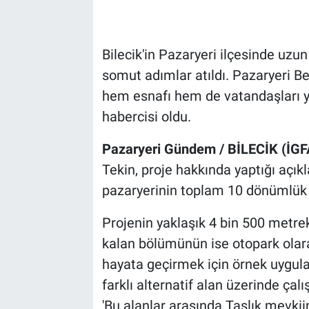
Bilecik'in Pazaryeri ilçesinde uzun
somut adımlar atıldı. Pazaryeri Be
hem esnafı hem de vatandaşları ya
habercisi oldu.
Pazaryeri Gündem / BİLECİK (İGF
Tekin, proje hakkında yaptığı açık
pazaryerinin toplam 10 dönümlük b
Projenin yaklaşık 4 bin 500 metrek
kalan bölümünün ise otopark olara
hayata geçirmek için örnek uygulama
farklı alternatif alan üzerinde ça
'Bu alanlar arasında Taşlık mevkiin