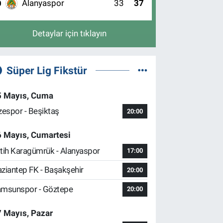
Alanyaspor
33
37
0
Detaylar için tıklayın
Süper Lig Fikstür
5 Mayıs, Cuma
zespor - Beşiktaş
20:00
6 Mayıs, Cumartesi
tih Karagümrük - Alanyaspor
17:00
ziantep FK - Başakşehir
20:00
msunspor - Göztepe
20:00
 Mayıs, Pazar