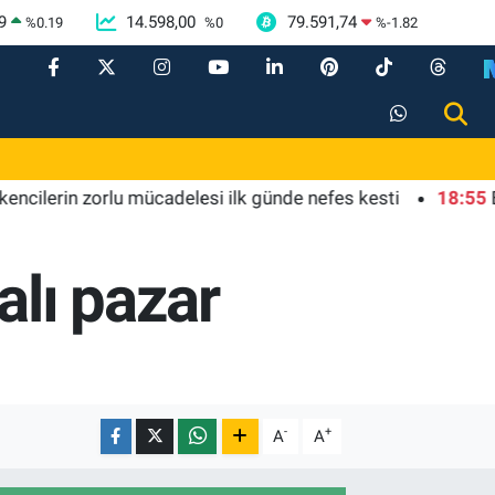
9
14.598,00
79.591,74
%
0.19
%
0
%
-1.82
rin zorlu mücadelesi ilk günde nefes kesti
18:55
Bursa'd
alı pazar
-
+
A
A