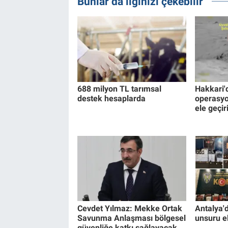
Bunlar da ilginizi çekebilir
688 milyon TL tarımsal
Hakkari'
destek hesaplarda
operasyo
ele geçiri
Cevdet Yılmaz: Mekke Ortak
Antalya'
Savunma Anlaşması bölgesel
unsuru el
güvenliğe katkı sağlayacak