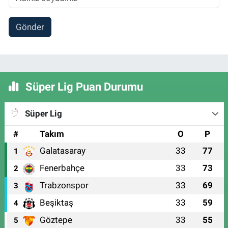
Gönder
Süper Lig Puan Durumu
Süper Lig
#
Takım
O
P
Galatasaray
33
77
1
Fenerbahçe
33
73
2
Trabzonspor
33
69
3
Beşiktaş
33
59
4
Göztepe
33
55
5