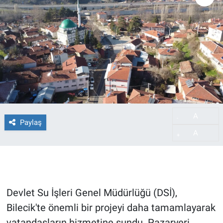
A
-
Paylaş
A
+
Devlet Su İşleri Genel Müdürlüğü (DSİ),
Bilecik'te önemli bir projeyi daha tamamlayarak
vatandaşların hizmetine sundu. Pazaryeri