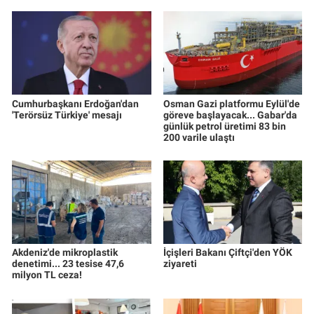
Cumhurbaşkanı Erdoğan'dan
Osman Gazi platformu Eylül'de
'Terörsüz Türkiye' mesajı
göreve başlayacak... Gabar'da
günlük petrol üretimi 83 bin
200 varile ulaştı
Akdeniz'de mikroplastik
İçişleri Bakanı Çiftçi'den YÖK
denetimi... 23 tesise 47,6
ziyareti
milyon TL ceza!