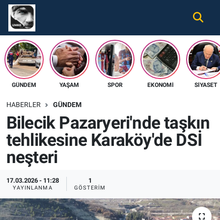
Gündem
Nöbetçi Eczaneler
Ekonomi
Hava Durumu
GÜNDEM
YAŞAM
SPOR
EKONOMI
SIYASET
Spor
Namaz Vakitleri
HABERLER
GÜNDEM
Magazin
Trafik Durumu
Bilecik Pazaryeri'nde taşkın
tehlikesine Karaköy'de DSİ
Tüm Haberler
Süper Lig Puan Durumu ve Fikstür
neşteri
İletişim
Tüm Manşetler
17.03.2026 - 11:28
1
Künye
Son Dakika Haberleri
YAYINLANMA
GÖSTERIM
Haber Arşivi