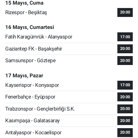
15 Mayıs, Cuma
Rizespor - Beşiktaş
20:00
16 Mayıs, Cumartesi
Fatih Karagümrük - Alanyaspor
17:00
Gaziantep FK - Başakşehir
20:00
Samsunspor - Göztepe
20:00
17 Mayıs, Pazar
Kayserispor - Konyaspor
17:00
Fenerbahçe - Eyüpspor
20:00
Trabzonspor - Gençlerbirliği S.K.
20:00
Kasımpaşa - Galatasaray
20:00
Antalyaspor - Kocaelispor
20:00