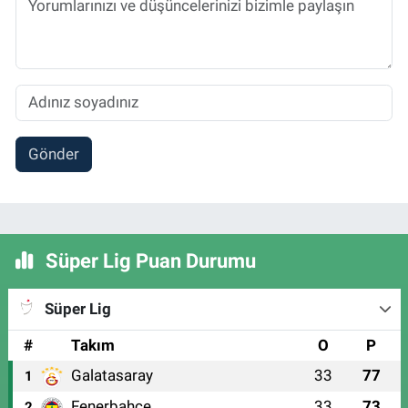
Gönder
Süper Lig Puan Durumu
Süper Lig
#
Takım
O
P
Galatasaray
33
77
1
Fenerbahçe
33
73
2