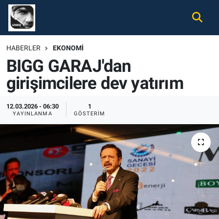
Gündem
Nöbetçi Eczaneler
HABERLER
EKONOMI
BIGG GARAJ'dan
Ekonomi
Hava Durumu
girişimcilere dev yatırım
Spor
Namaz Vakitleri
12.03.2026 - 06:30
1
Magazin
Trafik Durumu
YAYINLANMA
GÖSTERIM
Tüm Haberler
Süper Lig Puan Durumu ve Fikstür
İletişim
Tüm Manşetler
Künye
Son Dakika Haberleri
Haber Arşivi