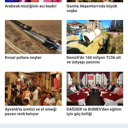
Arabesk müziğinin acı kaybı!
Ganita Akşamları'nda büyük
coşku
Kırsal yollara neşter
Denizli'de 160 milyon TL'lik alt
ve üstyapı yatırımı
Ayvalık'ta üretici ve el emeği
DAĞDER ve BUMEV'den eğitim
pazarı renk katıyor
için güç birliği