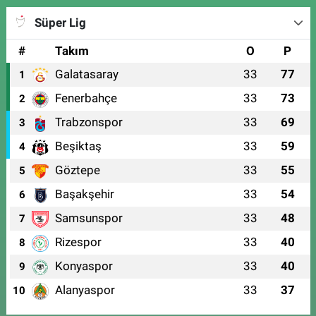
Süper Lig
#
Takım
O
P
Galatasaray
33
77
1
Fenerbahçe
33
73
2
Trabzonspor
33
69
3
Beşiktaş
33
59
4
Göztepe
33
55
5
Başakşehir
33
54
6
Samsunspor
33
48
7
Rizespor
33
40
8
Konyaspor
33
40
9
Alanyaspor
33
37
10