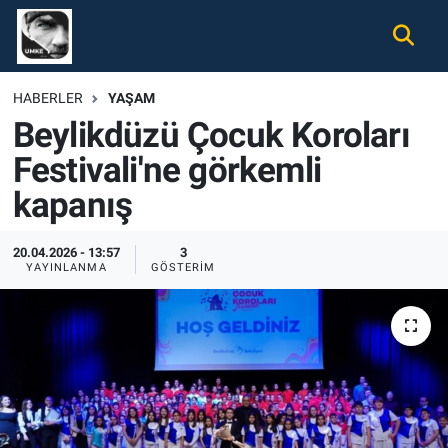
Gündem
Nöbetçi Eczaneler
HABERLER
YAŞAM
Beylikdüzü Çocuk Koroları
Ekonomi
Hava Durumu
Festivali'ne görkemli
Spor
Namaz Vakitleri
kapanış
Magazin
Trafik Durumu
20.04.2026 - 13:57
3
YAYINLANMA
GÖSTERIM
Tüm Haberler
Süper Lig Puan Durumu ve Fikstür
İletişim
Tüm Manşetler
Künye
Son Dakika Haberleri
Haber Arşivi