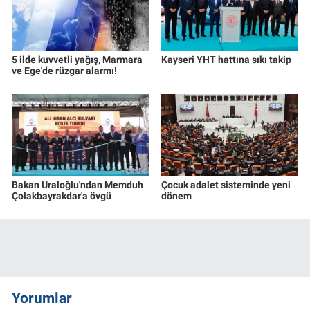
5 ilde kuvvetli yağış, Marmara
Kayseri YHT hattına sıkı takip
ve Ege'de rüzgar alarmı!
Bakan Uraloğlu'ndan Memduh
Çocuk adalet sisteminde yeni
Çolakbayrakdar'a övgü
dönem
Yorumlar