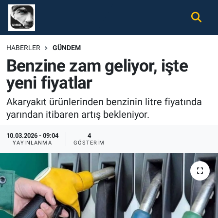
Gündem
Nöbetçi Eczaneler
HABERLER
GÜNDEM
Benzine zam geliyor, işte
Ekonomi
Hava Durumu
yeni fiyatlar
Spor
Namaz Vakitleri
Akaryakıt ürünlerinden benzinin litre fiyatında
Magazin
Trafik Durumu
yarından itibaren artış bekleniyor.
Tüm Haberler
Süper Lig Puan Durumu ve Fikstür
10.03.2026 - 09:04
4
YAYINLANMA
GÖSTERIM
İletişim
Tüm Manşetler
Künye
Son Dakika Haberleri
Haber Arşivi